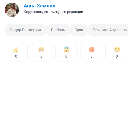
Анна Хемлих
Корреспондент evergreen-редакции
Федор Бондарчук
Любовь
Брак
Паулина Андреева
0
0
0
0
0