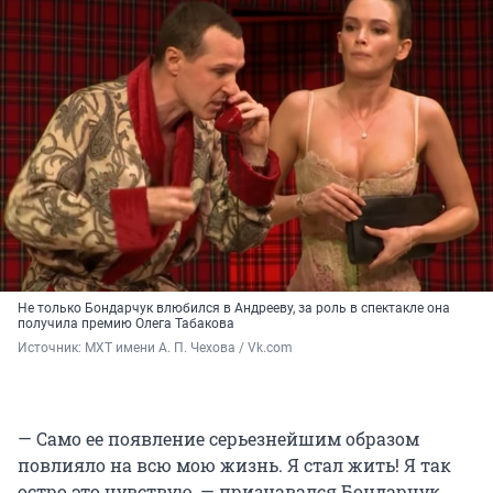
Не только Бондарчук влюбился в Андрееву, за роль в спектакле она
получила премию Олега Табакова
Источник: 
МХТ имени А. П. Чехова / Vk.com
— Само ее появление серьезнейшим образом
повлияло на всю мою жизнь. Я стал жить! Я так
остро это чувствую, — признавался Бондарчук