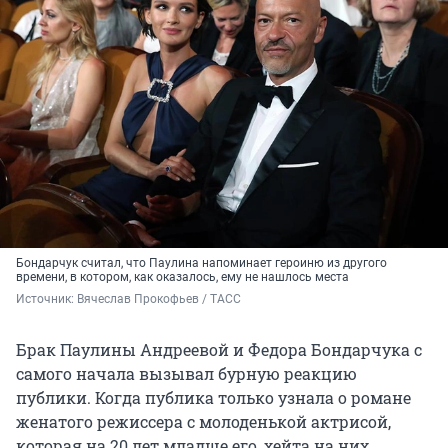
Бондарчук считал, что Паулина напоминает героиню из другого
времени, в котором, как оказалось, ему не нашлось места
Источник: 
Вячеслав Прокофьев / ТАСС
Брак Паулины Андреевой и Федора Бондарчука с
самого начала вызывал бурную реакцию
публики. Когда публика только узнала о романе
женатого режиссера с молоденькой актрисой,
которая на 20 лет младше его, хейта на них