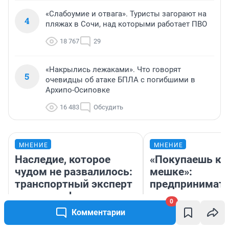
«Слабоумие и отвага». Туристы загорают на
4
пляжах в Сочи, над которыми работает ПВО
18 767
29
«Накрылись лежаками». Что говорят
5
очевидцы об атаке БПЛА с погибшими в
Архипо-Осиповке
16 483
Обсудить
МНЕНИЕ
МНЕНИЕ
Наследие, которое
«Покупаешь ко
чудом не развалилось:
мешке»:
транспортный эксперт
предпринимат
разнес миф о «вечных»
рассказала, как
0
советских дорогах
самом деле ус
Комментарии
бизнес со скл