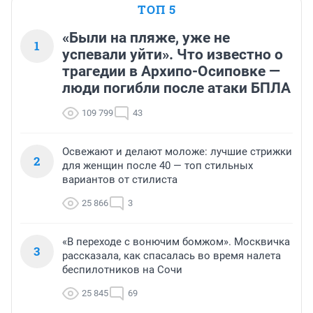
ТОП 5
«Были на пляже, уже не
1
успевали уйти». Что известно о
трагедии в Архипо-Осиповке —
люди погибли после атаки БПЛА
109 799
43
Освежают и делают моложе: лучшие стрижки
2
для женщин после 40 — топ стильных
вариантов от стилиста
25 866
3
«В переходе с вонючим бомжом». Москвичка
3
рассказала, как спасалась во время налета
беспилотников на Сочи
25 845
69