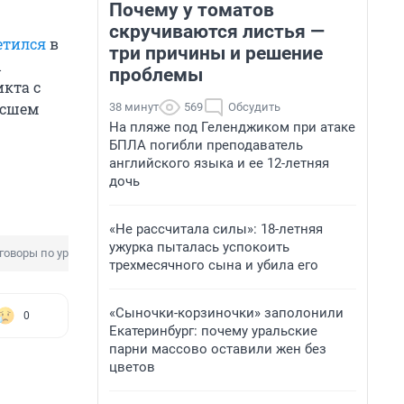
Почему у томатов
скручиваются листья —
етился
в
три причины и решение
ы
проблемы
кта с
ысшем
38 минут
569
Обсудить
На пляже под Геленджиком при атаке
БПЛА погибли преподаватель
английского языка и ее 12-летняя
дочь
«Не рассчитала силы»: 18-летняя
ужурка пыталась успокоить
говоры по урегулированию
трехмесячного сына и убила его
«Сыночки-корзиночки» заполонили
0
Екатеринбург: почему уральские
парни массово оставили жен без
цветов