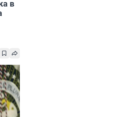
ка в
а