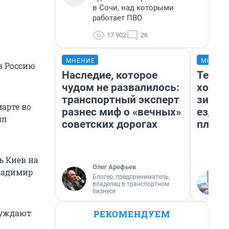
в Сочи, над которыми
работает ПВО
17 902
26
МНЕНИЕ
МНЕНИ
в Россию
Наследие, которое
Тепло
чудом не развалилось:
холод
транспортный эксперт
зимой
арте во
разнес миф о «вечных»
ездит
лл
советских дорогах
плюсы
ь Киев на
Олег Арефьев
Владимир
Блогер, предприниматель,
владелец в транспортном
бизнесе
суждают
РЕКОМЕНДУЕМ