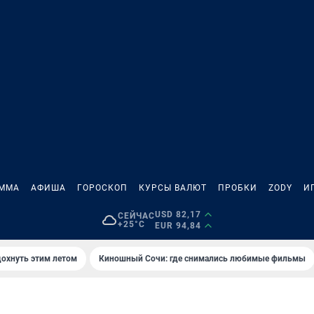
АММА
АФИША
ГОРОСКОП
КУРСЫ ВАЛЮТ
ПРОБКИ
ZODY
И
USD 82,17
СЕЙЧАС
+25°C
EUR 94,84
дохнуть этим летом
Киношный Сочи: где снимались любимые фильмы