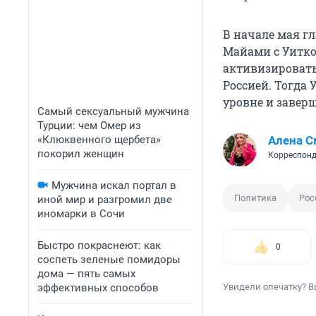
В начале мая г
Майами с Уитко
активизировать
Россией. Тогда
уровне и завер
Самый сексуальный мужчина
Турции: чем Омер из
«Клюквенного щербета»
Алена С
покорил женщин
Корреспонд
Мужчина искал портал в
Политика
Рос
иной мир и разгромил две
иномарки в Сочи
Быстро покраснеют: как
0
соспеть зеленые помидоры
дома — пять самых
эффективных способов
Увидели опечатку? В