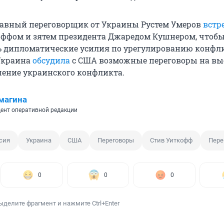
лавный переговорщик от Украины Рустем Умеров
встр
ффом и зятем президента Джаредом Кушнером, чтоб
 дипломатические усилия по урегулированию конфли
 Украина
обсудила
с США возможные переговоры на в
шение украинского конфликта.
магина
ент оперативной редакции
сия
Украина
США
Переговоры
Стив Уиткофф
Пере
0
0
0
ыделите фрагмент и нажмите Ctrl+Enter