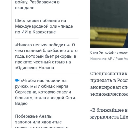
войну. Разбираемся в
скандале
Школьники победили на
Международной олимпиаде
по ИИ в Казахстане
«Никого нельзя победить». О
чем главный блокбастер этого
Стив Уиткофф намерен
года, который бьет рекорды в
Источник: 
AP / Evan Vu
прокате: честный отзыв на
«Одиссею» Нолана
Cпецпосланник
приехать в Рос
«Чтобы нас носили на
ручках, мы любим»: нерпа
анонсировал сп
Сергеевна, которую спасли
экономическом
бельком, стала звездой Сети.
Видео
«В ближайшее в
Побережье Анапы
журналиста Lif
заполонили ядовитые
медузы: что происходит с