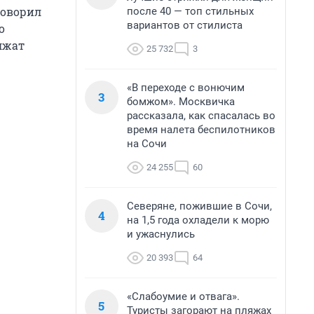
говорил
после 40 — топ стильных
вариантов от стилиста
о
лжат
25 732
3
«В переходе с вонючим
3
бомжом». Москвичка
рассказала, как спасалась во
время налета беспилотников
на Сочи
24 255
60
Северяне, пожившие в Сочи,
4
на 1,5 года охладели к морю
и ужаснулись
20 393
64
«Слабоумие и отвага».
5
Туристы загорают на пляжах