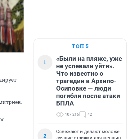
ТОП 5
«Были на пляже, уже
1
не успевали уйти».
Что известно о
нирует
трагедии в Архипо-
Осиповке — люди
погибли после атаки
митриев.
БПЛА
107 216
42
ос
Освежают и делают моложе:
2
лучшие стрижки для женщин