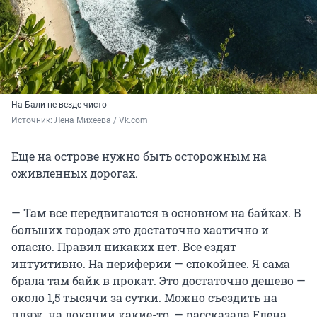
На Бали не везде чисто
Источник: 
Лена Михеева / Vk.com
Еще на острове нужно быть осторожным на
оживленных дорогах.
— Там все передвигаются в основном на байках. В
больших городах это достаточно хаотично и
опасно. Правил никаких нет. Все ездят
интуитивно. На периферии — спокойнее. Я сама
брала там байк в прокат. Это достаточно дешево —
около
1,5
тысячи за сутки. Можно съездить на
пляж, на локации какие-то, — рассказала Елена.