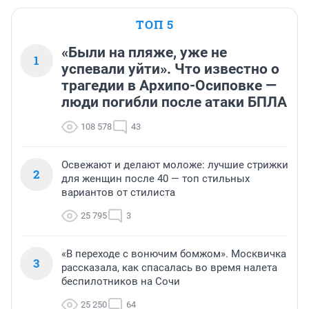
ТОП 5
«Были на пляже, уже не
1
успевали уйти». Что известно о
трагедии в Архипо-Осиповке —
люди погибли после атаки БПЛА
108 578
43
Освежают и делают моложе: лучшие стрижки
2
для женщин после 40 — топ стильных
вариантов от стилиста
25 795
3
«В переходе с вонючим бомжом». Москвичка
3
рассказала, как спасалась во время налета
беспилотников на Сочи
25 250
64