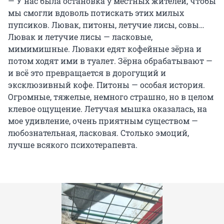
— У нас была остановка у местных жителей, чтобы
мы смогли вдоволь потискать этих милых
пупсиков. Лювак, питоны, летучие лисы, совы…
Лювак и летучие лисы — ласковые,
мимимишные. Люваки едят кофейные зёрна и
потом ходят ими в туалет. Зёрна обрабатывают —
и всё это превращается в дорогущий и
эксклюзивный кофе. Питоны — особая история.
Огромные, тяжелые, немного страшно, но в целом
клевое ощущение. Летучая мышка оказалась, на
мое удивление, очень приятным существом —
любознательная, ласковая. Столько эмоций,
лучше всякого психотерапевта.