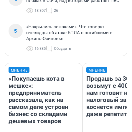
пляжах в Сочи, над которыми работает ПВО
18 307
26
«Накрылись лежаками». Что говорят
5
очевидцы об атаке БПЛА с погибшими в
Архипо-Осиповке
16 385
Обсудить
МНЕНИЕ
МНЕНИЕ
«Покупаешь кота в
Продашь за 300
мешке»:
возьмут с 4000
предприниматель
нам готовит н
рассказала, как на
налоговый зако
самом деле устроен
коснется импор
бизнес со складами
даже репетито
дешевых товаров