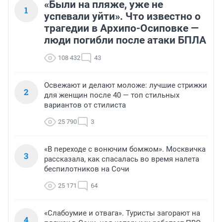
«Были на пляже, уже не
1
успевали уйти». Что известно о
трагедии в Архипо-Осиповке —
люди погибли после атаки БПЛА
108 432
43
Освежают и делают моложе: лучшие стрижки
2
для женщин после 40 — топ стильных
вариантов от стилиста
25 790
3
«В переходе с вонючим бомжом». Москвичка
3
рассказала, как спасалась во время налета
беспилотников на Сочи
25 171
64
«Слабоумие и отвага». Туристы загорают на
4