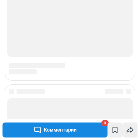
О компании
Наши вакансии
Техподдержка
Все города сети
Мобильное приложение
Google Play
App Store
Мы в соцсетях
0
Контактные данные для Роскомнадзора и государственных органов
Комментарии
Сетевое издание «Сочи онлайн» (18+)