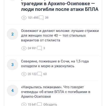
трагедии в Архипо-Осиповке —
люди погибли после атаки БПЛА
101 495
39
Освежают и делают моложе: лучшие стрижки
2
для женщин после 40 — топ стильных
вариантов от стилиста
24 931
3
Северяне, пожившие в Сочи, на 1,5 года
3
охладели к морю и ужаснулись
20 122
63
«Накрылись лежаками». Что говорят
4
очевидцы об атаке БПЛА с погибшими в
Архипо-Осиповке
15 641
Обсудить