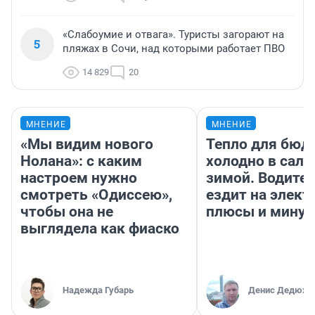
«Слабоумие и отвага». Туристы загорают на
5
пляжах в Сочи, над которыми работает ПВО
14 829
20
МНЕНИЕ
МНЕНИЕ
«Мы видим нового
Тепло для бюд
Нолана»: с каким
холодно в сало
настроем нужно
зимой. Водител
смотреть «Одиссею»,
ездит на элект
чтобы она не
плюсы и мину
выглядела как фиаско
Надежда Губарь
Денис Дедюхи