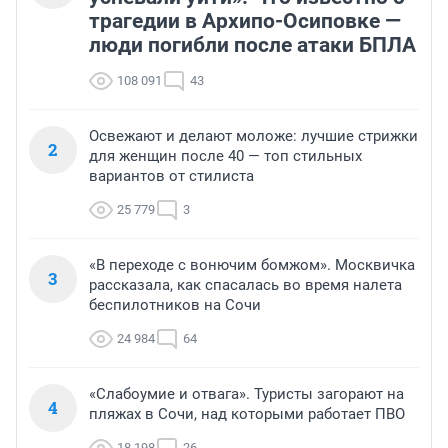
трагедии в Архипо-Осиповке —
люди погибли после атаки БПЛА
108 091
43
Освежают и делают моложе: лучшие стрижки
2
для женщин после 40 — топ стильных
вариантов от стилиста
25 779
3
«В переходе с вонючим бомжом». Москвичка
3
рассказала, как спасалась во время налета
беспилотников на Сочи
24 984
64
«Слабоумие и отвага». Туристы загорают на
4
пляжах в Сочи, над которыми работает ПВО
18 198
26