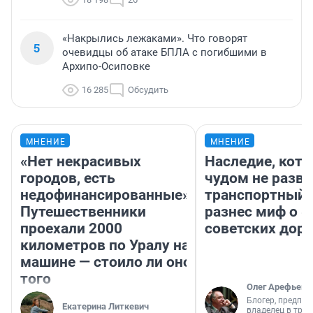
«Накрылись лежаками». Что говорят
5
очевидцы об атаке БПЛА с погибшими в
Архипо-Осиповке
16 285
Обсудить
МНЕНИЕ
МНЕНИЕ
«Нет некрасивых
Наследие, кото
городов, есть
чудом не разва
недофинансированные».
транспортный 
Путешественники
разнес миф о 
проехали 2000
советских доро
километров по Уралу на
машине — стоило ли оно
того
Олег Арефьев
Блогер, предпри
Екатерина Литкевич
владелец в тра