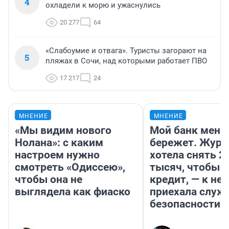
4
охладели к морю и ужаснулись
20 277
64
«Слабоумие и отвага». Туристы загорают на
5
пляжах в Сочи, над которыми работает ПВО
17 217
24
МНЕНИЕ
МНЕНИЕ
«Мы видим нового
Мой банк меня
Нолана»: с каким
бережет. Журн
настроем нужно
хотела снять 2
смотреть «Одиссею»,
тысяч, чтобы п
чтобы она не
кредит, — к не
выглядела как фиаско
приехала служ
безопасности