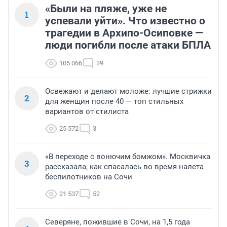
«Были на пляже, уже не
1
успевали уйти». Что известно о
трагедии в Архипо-Осиповке —
люди погибли после атаки БПЛА
105 066
39
Освежают и делают моложе: лучшие стрижки
2
для женщин после 40 — топ стильных
вариантов от стилиста
25 572
3
«В переходе с вонючим бомжом». Москвичка
3
рассказала, как спасалась во время налета
беспилотников на Сочи
21 537
52
Северяне, пожившие в Сочи, на 1,5 года