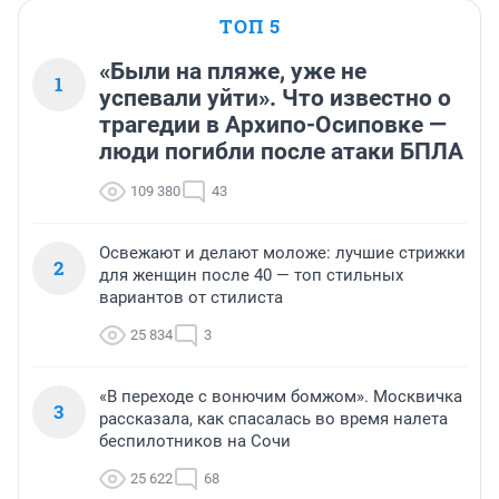
ТОП 5
«Были на пляже, уже не
1
успевали уйти». Что известно о
трагедии в Архипо-Осиповке —
люди погибли после атаки БПЛА
109 380
43
Освежают и делают моложе: лучшие стрижки
2
для женщин после 40 — топ стильных
вариантов от стилиста
25 834
3
«В переходе с вонючим бомжом». Москвичка
3
рассказала, как спасалась во время налета
беспилотников на Сочи
25 622
68