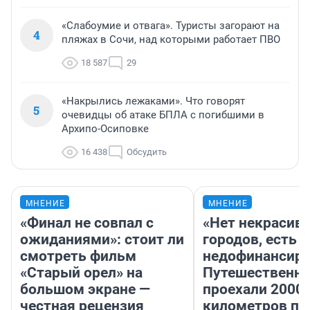
«Слабоумие и отвага». Туристы загорают на
4
пляжах в Сочи, над которыми работает ПВО
18 587
29
«Накрылись лежаками». Что говорят
5
очевидцы об атаке БПЛА с погибшими в
Архипо-Осиповке
16 438
Обсудить
МНЕНИЕ
МНЕНИЕ
«Финал не совпал с
«Нет некрасив
ожиданиями»: стоит ли
городов, есть
смотреть фильм
недофинансиро
«Старый орел» на
Путешественн
большом экране —
проехали 2000
честная рецензия
километров по 