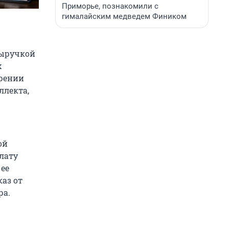
Приморье, познакомили с
гималайским медведем Фиником
выручкой
х
дрении
ллекта,
ой
плату
 ее
каз от
ра.