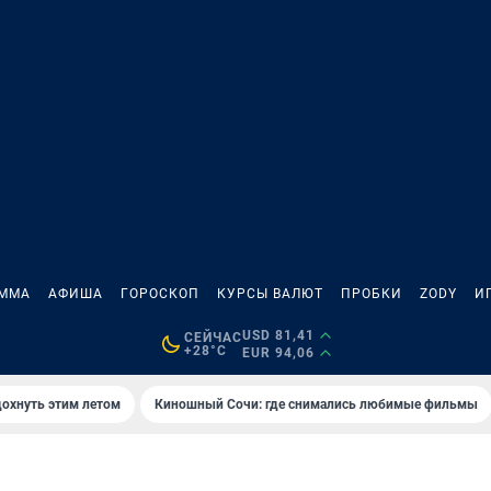
АММА
АФИША
ГОРОСКОП
КУРСЫ ВАЛЮТ
ПРОБКИ
ZODY
И
USD 81,41
СЕЙЧАС
+28°C
EUR 94,06
дохнуть этим летом
Киношный Сочи: где снимались любимые фильмы