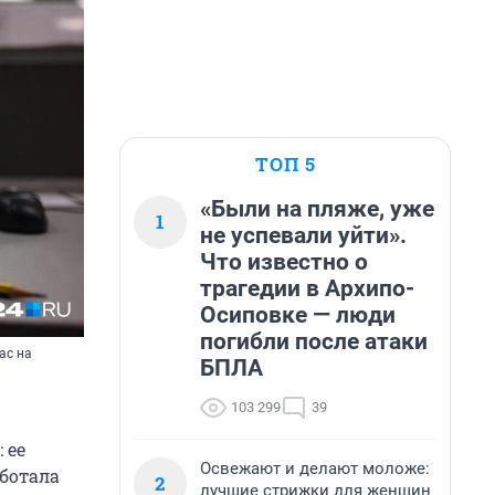
ТОП 5
«Были на пляже, уже
1
не успевали уйти».
Что известно о
трагедии в Архипо-
Осиповке — люди
погибли после атаки
ас на
БПЛА
103 299
39
 ее
Освежают и делают моложе:
аботала
2
лучшие стрижки для женщин