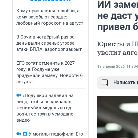
ИИ замен
Кому признаются в любви, а
не даст 
кому разобьют сердце:
любовный гороскоп на август
привел 
В Сочи в четвёртый раз за
Юристы и HR
день выли сирены: угроза
атаки БПЛА, аэропорт закрыт
уволит алг
ЕГЭ хотят отменить к 2027
13 апреля 2026, 11:30
году: в Госдуме уже
придумали замену. Новости 6
августа
Написать
«Подушкой надавил на
лицо, чтобы не кричала»:
жених убил модель и год
возил ее труп в чемодане —
видео
У могилы педофила. Его