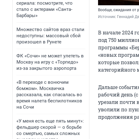
сериала: посмотрите, что
стало с актерами «Санта-
Вообще, ожидания от р
Барбары»
Источник: 
Геннадий Де
Множество сайтов враз стали
В начале 2024 
недоступны: массовый сбой
под
750 миллио
произошел в Рунете
программы «Бер
«новых програм
ФК «Сочи» не может улететь в
которые позвол
Москву на игру с «Торпедо»
из-за закрытого аэропорта
категорийного 
«В переходе с вонючим
Дальше события
бомжом». Москвичка
рабочий день (с
рассказала, как спасалась во
время налета беспилотников
урезали почти в
на Сочи
уволили по пункт
продолжения ра
«У меня есть еще пять минут»:
фельдшер скорой — о борьбе
со смертью, самых сложных