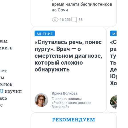
время налета беспилотников
на Сочи
16 256
38
МНЕНИЕ
МНЕНИ
вам
«Спуталась речь, понес
«Слив
ки, в
пургу». Врач — о
разоч
смертельном диагнозе,
турис
который сложно
тысяч
обнаружить
день 
рет
Юрско
тм
Хогва
рынок
RU
изучил
Ирина Волкова
ась
Главврач клиники
«Реабилитация доктора
 с
Волковой»
РЕКОМЕНДУЕМ