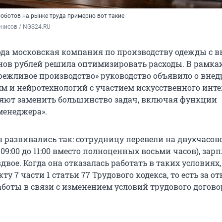
оботов на рынке труда примерно вот такие
нисов / NGS24.RU
года московская компания по производству одежды с 
нов
рублей решила оптимизировать расходы. В рамка
ежливое производство» руководство объявило о вне
м и нейротехнологий с участием искусственного инте
яют заменить большинство задач, включая функции
менеджера».
 развивались так: сотрудницу перевели на двухчасов
 09:00 до 11:00 вместо полноценных восьми часов), зар
двое. Когда она отказалась работать в таких условиях,
у 7 части 1 статьи 77 Трудового кодекса, то есть за от
боты в связи с изменением условий трудового догово