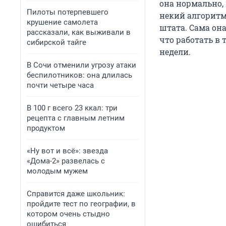
она нормально,
Пилоты потерпевшего
некий алгоритм,
крушение самолета
штата. Сама он
рассказали, как выживали в
что работать в 
сибирской тайге
недели.
В Сочи отменили угрозу атаки
беспилотников: она длилась
почти четыре часа
В 100 г всего 23 ккал: три
рецепта с главным летним
продуктом
«Ну вот и всё»: звезда
«Дома-2» развелась с
молодым мужем
Справится даже школьник:
пройдите тест по географии, в
котором очень стыдно
ошибиться