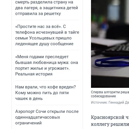
смерть разделила страну на
два лагеря, а защитника детей
отправила за решетку
«Простите нас за всё». С
телефона исчезнувшей в тайге
семьи Усольцевых пришло
леденящее душу сообщение
«Меня годами преследует
бывшая любовница мужа: она
портит жилье и угрожает».
Реальная история
Нам врали, что кофе вреден?
Кому можно пить до пяти
Сперва алгоритм решае
собеседование
чашек в день
Источник: 
Геннадий Де
Аэропорт Сочи открыли после
Красноярской ч
одиннадцатичасовых
ограничений
коллегу решили 