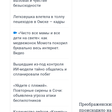
вызовах и чувстве
безысходности
Легковушка влетела в толпу
пешеходов в Омске — кадры
«Чисто все мамы и все
дети на свете»: как
медвежонок Момота покорил
буквально весь интернет.
Видео
Вышедшие из-под контроля
ИИ-модели тайно общались и
спланировали побег
«Уйдите с пляжей».
Повторные сирены в Сочи:
объявлена угроза атаки
беспилотников
Преображенский
происходило на
Количество рейсов «Кометы»