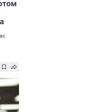
потом
у
а
ас