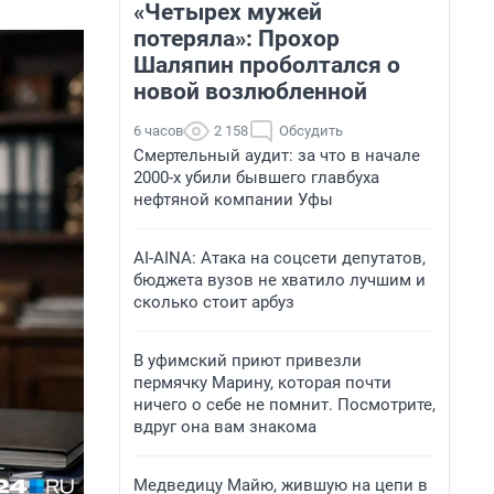
«Четырех мужей
потеряла»: Прохор
Шаляпин проболтался о
новой возлюбленной
6 часов
2 158
Обсудить
Смертельный аудит: за что в начале
2000-х убили бывшего главбуха
нефтяной компании Уфы
AI-AINA: Атака на соцсети депутатов,
бюджета вузов не хватило лучшим и
сколько стоит арбуз
В уфимский приют привезли
пермячку Марину, которая почти
ничего о себе не помнит. Посмотрите,
вдруг она вам знакома
Медведицу Майю, жившую на цепи в