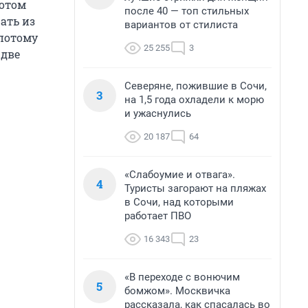
потом
после 40 — топ стильных
ать из
вариантов от стилиста
 потому
25 255
3
 две
Северяне, пожившие в Сочи,
3
на 1,5 года охладели к морю
и ужаснулись
20 187
64
«Слабоумие и отвага».
4
Туристы загорают на пляжах
в Сочи, над которыми
работает ПВО
16 343
23
«В переходе с вонючим
5
бомжом». Москвичка
рассказала, как спасалась во