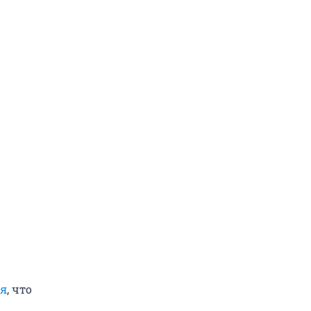
ся
, что