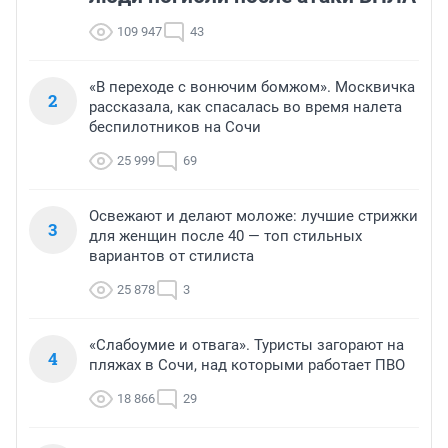
109 947
43
«В переходе с вонючим бомжом». Москвичка
2
рассказала, как спасалась во время налета
беспилотников на Сочи
25 999
69
Освежают и делают моложе: лучшие стрижки
3
для женщин после 40 — топ стильных
вариантов от стилиста
25 878
3
«Слабоумие и отвага». Туристы загорают на
4
пляжах в Сочи, над которыми работает ПВО
18 866
29