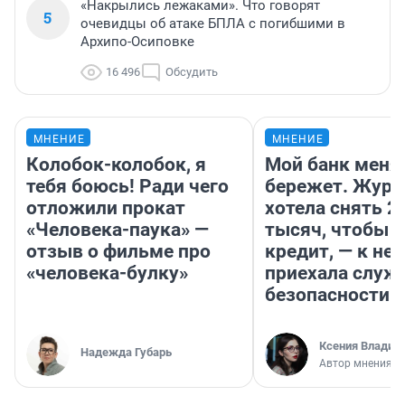
«Накрылись лежаками». Что говорят
5
очевидцы об атаке БПЛА с погибшими в
Архипо-Осиповке
16 496
Обсудить
МНЕНИЕ
МНЕНИЕ
Колобок-колобок, я
Мой банк меня
тебя боюсь! Ради чего
бережет. Журн
отложили прокат
хотела снять 2
«Человека-паука» —
тысяч, чтобы п
отзыв о фильме про
кредит, — к не
«человека-булку»
приехала служ
безопасности
Ксения Владим
Надежда Губарь
Автор мнения