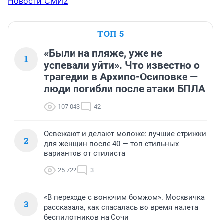
Новости СМИ2
ТОП 5
«Были на пляже, уже не
1
успевали уйти». Что известно о
трагедии в Архипо-Осиповке —
люди погибли после атаки БПЛА
107 043
42
Освежают и делают моложе: лучшие стрижки
2
для женщин после 40 — топ стильных
вариантов от стилиста
25 722
3
«В переходе с вонючим бомжом». Москвичка
3
рассказала, как спасалась во время налета
беспилотников на Сочи