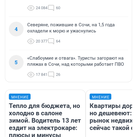
24 084
60
Северяне, пожившие в Сочи, на 1,5 года
4
охладели к морю и ужаснулись
20 377
64
«Слабоумие и отвага». Туристы загорают на
5
пляжах в Сочи, над которыми работает ПВО
17 841
26
МНЕНИЕ
МНЕНИЕ
Тепло для бюджета, но
Квартиры дор
холодно в салоне
но дешевеют: 
зимой. Водитель 13 лет
рынок недвиж
ездит на электрокаре:
сейчас такой 
плюсы и минусы