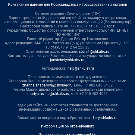
Контактные данные для Роскомнадзора и государственных органов
Сетевое издание «Сочи онлайн» (18+)
Зарегистрировано Федеральной службой по надзору в сфере связи,
информационных технологий и массовых коммуникаций (Роскомнадзор)
Реестровая запись ЭЛ № ФС 77 - 82851 от 31.03.2022 г.
Учредитель: Общество с ограниченной ответственностью "ИНТЕРНЕТ
ТЕХНОЛОГИИ"
Главный редактор: Дереза Виктор Николаевич
Адрес редакции: 344002, г. Ростов-на-Дону, ул. Максима Горького, д. 130,
13 этаж, +7 912 64 223 23
Электронный адрес редакции:
sochi1@shkulev.ru
Контактные данные для Роскомнадзора и государственных органов:
juristchel@shkulev.ru
.
Техподдержка:
help@shkulev.ru
По вопросам коммерческого сотрудничества:
Жапарова Жанна, менеджер по работе с федеральными клиентами
zhanna.zhaparova@shkulev.ru
, моб. + 7 982 640 34 32
Ревина Мария, директор по работе с федеральными клиентами
mariya.revina@shkulev.ru
, моб. +7 910 402 4056
Редакция сайта не несет ответственности за достоверность
информации, содержащейся в рекламных объявлениях.
Связаться по вопросам партнёрства:
sochi1pr@shkulev.ru
Информация об ограничениях
Политика использования cookies