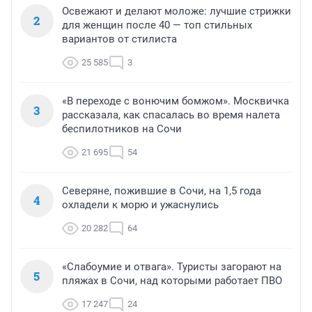
Освежают и делают моложе: лучшие стрижки
2
для женщин после 40 — топ стильных
вариантов от стилиста
25 585
3
«В переходе с вонючим бомжом». Москвичка
3
рассказала, как спасалась во время налета
беспилотников на Сочи
21 695
54
Северяне, пожившие в Сочи, на 1,5 года
4
охладели к морю и ужаснулись
20 282
64
«Слабоумие и отвага». Туристы загорают на
5
пляжах в Сочи, над которыми работает ПВО
17 247
24