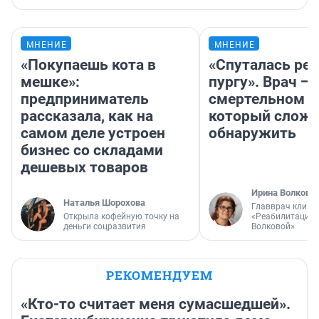
МНЕНИЕ
МНЕНИЕ
«Покупаешь кота в
«Спуталась реч
мешке»:
пургу». Врач — 
предприниматель
смертельном д
рассказала, как на
который слож
самом деле устроен
обнаружить
бизнес со складами
дешевых товаров
Ирина Волкова
Наталья Шорохова
Главврач клини
Открыла кофейную точку на
«Реабилитация 
деньги соцразвития
Волковой»
РЕКОМЕНДУЕМ
«Кто-то считает меня сумасшедшей».