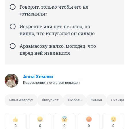
Говорит, только чтобы его не
«отменили»
Искренне или нет, не знаю, но
видно, что испугался он сильно
Арзамасову жалко, молодец, что
перед ней извинился
Анна Хемлих
Корреспондент evergreen-редакции
Илья Авербух
Фигурист
Любовь
Семья
Скандал
0
0
0
0
0