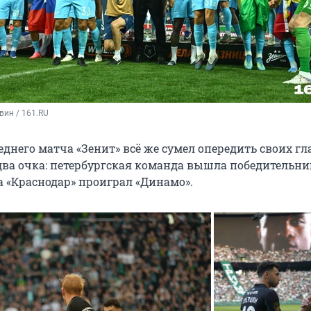
вин / 161.RU
еднего матча «Зенит» всё же сумел опередить своих г
два очка: петербургская команда вышла победительни
 а «Краснодар» проиграл «Динамо».