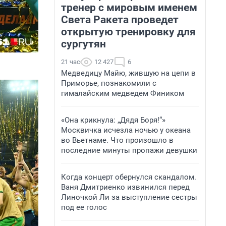
тренер с мировым именем
Света Ракета проведет
открытую тренировку для
сургутян
21 час
12 427
6
Медведицу Майю, жившую на цепи в
Приморье, познакомили с
гималайским медведем Фиником
«Она крикнула: „Дядя Боря!“»
Москвичка исчезла ночью у океана
во Вьетнаме. Что произошло в
последние минуты пропажи девушки
Когда концерт обернулся скандалом.
Ваня Дмитриенко извинился перед
Линочкой Ли за выступление сестры
под ее голос