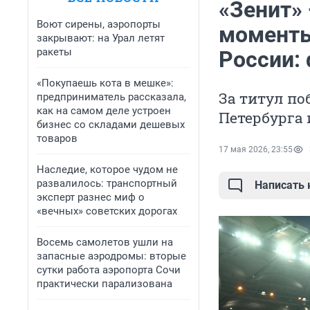
«Зенит»
Воют сирены, аэропорты
моменты
закрывают: на Урал летят
ракеты
России:
«Покупаешь кота в мешке»:
За титул по
предприниматель рассказала,
как на самом деле устроен
Петербурга 
бизнес со складами дешевых
товаров
17 мая 2026, 23:55
Наследие, которое чудом не
развалилось: транспортный
Написать
эксперт разнес миф о
«вечных» советских дорогах
Восемь самолетов ушли на
запасные аэродромы: вторые
сутки работа аэропорта Сочи
практически парализована