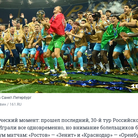
в Санкт‑Петербург
вин / 161.RU
ический момент: прошел последний, 30-й тур Российск
Играли все одновременно, но внимание болельщиков 
м матчам: «Ростов» — «Зенит» и «Краснодар» — «Оренбу