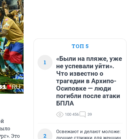
ТОП 5
«Были на пляже, уже
1
не успевали уйти».
Что известно о
трагедии в Архипо-
Осиповке — люди
погибли после атаки
БПЛА
100 456
39
ой
было
Освежают и делают моложе:
2
рг». Это
лучшие стрижки для женщин