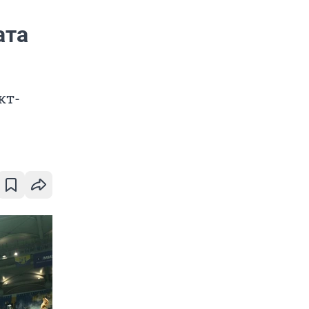
ата
кт-