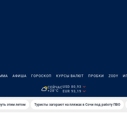
АММА
АФИША
ГОРОСКОП
КУРСЫ ВАЛЮТ
ПРОБКИ
ZODY
И
USD 80,93
СЕЙЧАС
+28°C
EUR 93,19
нуть этим летом
Туристы загорают на пляжах в Сочи под работу ПВО