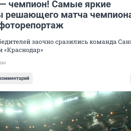
 — чемпион! Самые яркие
 решающего матча чемпион
 фоторепортаж
бедителей заочно сразились команда Сан
и «Краснодар»
369
 комментарий