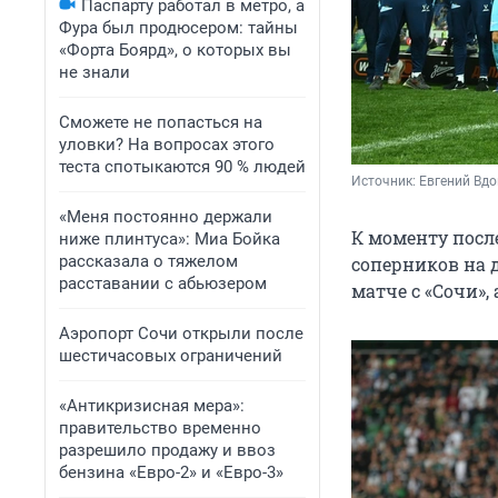
Паспарту работал в метро, а
Фура был продюсером: тайны
«Форта Боярд», о которых вы
не знали
Сможете не попасться на
уловки? На вопросах этого
теста спотыкаются 90 % людей
Источник: 
Евгений Вдо
«Меня постоянно держали
К моменту посл
ниже плинтуса»: Миа Бойка
рассказала о тяжелом
соперников на 
расставании с абьюзером
матче с «Сочи»,
Аэропорт Сочи открыли после
шестичасовых ограничений
«Антикризисная мера»:
правительство временно
разрешило продажу и ввоз
бензина «Евро-2» и «Евро-3»