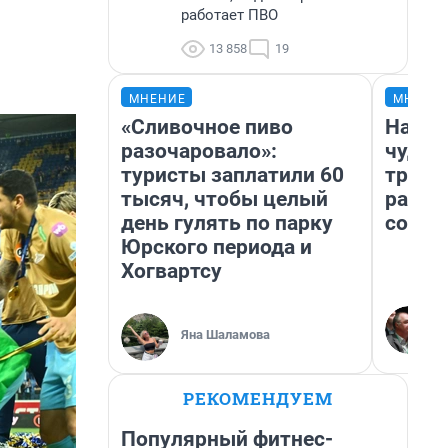
работает ПВО
13 858
19
МНЕНИЕ
МНЕНИ
«Сливочное пиво
Насле
разочаровало»:
чудом
туристы заплатили 60
транс
тысяч, чтобы целый
разне
день гулять по парку
совет
Юрского периода и
Хогвартсу
Яна Шаламова
РЕКОМЕНДУЕМ
Популярный фитнес-