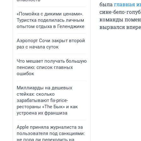
была
главная и
сине-бело-голуб
«Помойка с дикими ценами».
команды поменя
Туристка поделилась личным
опытом отдыха в Геленджике
вырвался впере
Аэропорт Сочи закрыт второй
раз с начала суток
Что мешает получать большую
пенсию: список главных
ошибок
Миллиарды на дешевых
стейках: сколько
зарабатывают fix-price-
рестораны «The Бык» и как
устроена их франшиза
Apple приняла журналиста за
пользователя под санкциями:
не пора ли переходить на