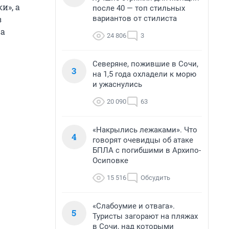
и», а
после 40 — топ стильных
вариантов от стилиста
з
ва
24 806
3
Северяне, пожившие в Сочи,
3
на 1,5 года охладели к морю
и ужаснулись
20 090
63
«Накрылись лежаками». Что
4
говорят очевидцы об атаке
БПЛА с погибшими в Архипо-
Осиповке
15 516
Обсудить
«Слабоумие и отвага».
5
Туристы загорают на пляжах
в Сочи, над которыми