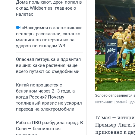
Дома полыхают, дрон попал в
склад Wildberries: главное о
налетах
«Находимся в заложниках»:
селлеры рассказали, сколько
миллионов потеряли из-за
ударов по складам WB
Опасная петрушка и ядовитая
вишня: какие растения чаще
всего путают со съедобными
Китай попрощается с
бензином через 2–3 года, а
Золото отправляется 
когда Россия? Почему
Источник: 
Евгений Вдо
топливный кризис не ускорил
переход на электромобили
17 мая — истор
Работа ПВО разбудила город. В
Премьер-Лиги. 
Сочи — беспилотная
приковано к дву
опасность