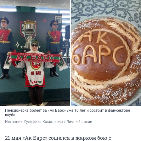
Пенсионерка болеет за «Ак Барс» уже 10 лет и состоит в фан-секторе
клуба
Источник: 
Гульфиза Камалиева / Личный архив
21 мая «Ак Барс» сошелся в жарком бою с