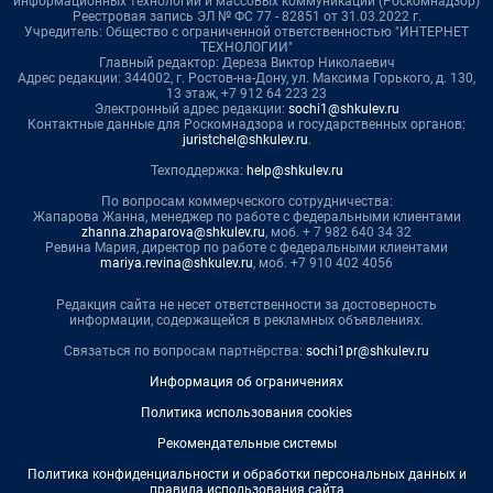
информационных технологий и массовых коммуникаций (Роскомнадзор)
Реестровая запись ЭЛ № ФС 77 - 82851 от 31.03.2022 г.
Учредитель: Общество с ограниченной ответственностью "ИНТЕРНЕТ
ТЕХНОЛОГИИ"
Главный редактор: Дереза Виктор Николаевич
Адрес редакции: 344002, г. Ростов-на-Дону, ул. Максима Горького, д. 130,
13 этаж, +7 912 64 223 23
Электронный адрес редакции:
sochi1@shkulev.ru
Контактные данные для Роскомнадзора и государственных органов:
juristchel@shkulev.ru
.
Техподдержка:
help@shkulev.ru
По вопросам коммерческого сотрудничества:
Жапарова Жанна, менеджер по работе с федеральными клиентами
zhanna.zhaparova@shkulev.ru
, моб. + 7 982 640 34 32
Ревина Мария, директор по работе с федеральными клиентами
mariya.revina@shkulev.ru
, моб. +7 910 402 4056
Редакция сайта не несет ответственности за достоверность
информации, содержащейся в рекламных объявлениях.
Связаться по вопросам партнёрства:
sochi1pr@shkulev.ru
Информация об ограничениях
Политика использования cookies
Рекомендательные системы
Политика конфиденциальности и обработки персональных данных и
правила использования сайта