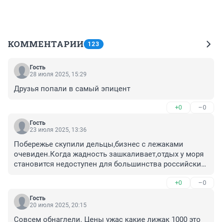
КОММЕНТАРИИ
123
Гость
28 июля 2025, 15:29
Друзья попали в самый эпицент
+0
–0
Гость
23 июля 2025, 13:36
Побережье скупили дельцы,бизнес с лежаками 
очевиден.Когда жадность зашкаливает,отдых у моря 
становится недоступен для большинства российских 
граждан,ситуация с каждым сезоном усугубляется,как 
+0
–0
бы чиновники не рассказывали о своей 
деятельности на благо народа
Гость
20 июля 2025, 20:15
Совсем обнаглели. Цены ужас какие лижак 1000 это 