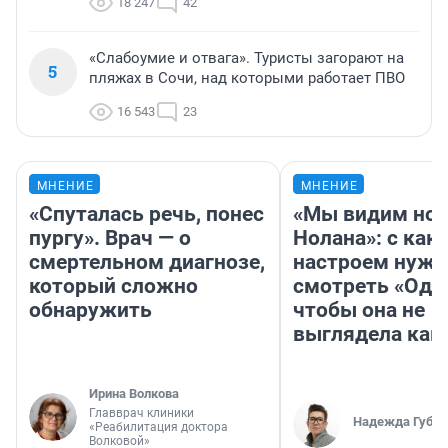
18 247
42
«Слабоумие и отвага». Туристы загорают на
5
пляжах в Сочи, над которыми работает ПВО
16 543
23
МНЕНИЕ
МНЕНИЕ
«Спуталась речь, понес
«Мы видим нов
пургу». Врач — о
Нолана»: с как
смертельном диагнозе,
настроем нужн
который сложно
смотреть «Оди
обнаружить
чтобы она не
выглядела как
Ирина Волкова
Главврач клиники
Надежда Губар
«Реабилитация доктора
Волковой»