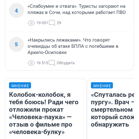
«Слабоумие и отвага». Туристы загорают на
4
пляжах в Сочи, над которыми работает ПВО
19 051
29
«Накрылись лежаками». Что говорят
5
очевидцы об атаке БПЛА с погибшими в
Архипо-Осиповке
16 515
Обсудить
МНЕНИЕ
МНЕНИЕ
Колобок-колобок, я
«Спуталась реч
тебя боюсь! Ради чего
пургу». Врач — 
отложили прокат
смертельном д
«Человека-паука» —
который слож
отзыв о фильме про
обнаружить
«человека-булку»