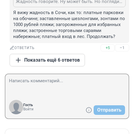
Жадность говорите. Ну может быть. Но поглядим на жадность в микроскоп. Мы вот из Сочи ездим на рыбалку а Астрахань. Так вот номер в вагончике без еды 2000 сутки и аренда лодки тоже столько же. Хочешь гида это вообще 5000 р день. Еда идет поверх. Это за спартанские условия. Всякие там дагестаны или Карелии не дешевле. Так там еще комарики и погода может быть ну очень сурова. Так что где вы увидели сверх жадность в Сочи не знаю. Куда не плюнь. Сутки жизни в отпуске отнимут минимум 5000 в сутки.
Я вижу жадность в Сочи, как то: платные парковки 
на обочине; заставленные шезлонгами, зонтами по 
1000 рублей пляжи; загороженные для избранных 
пляжи; застроенные торговыми сараями 
набережные; платный вход в лес. Продолжать?
+5
–1
ОТВЕТИТЬ
Показать ещё 6 ответов
Гость
Войти
Отправить