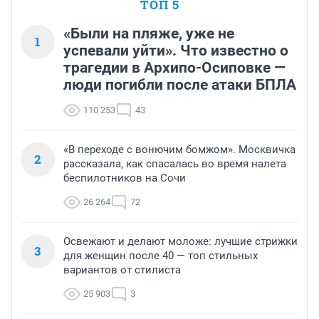
ТОП 5
«Были на пляже, уже не
1
успевали уйти». Что известно о
трагедии в Архипо-Осиповке —
люди погибли после атаки БПЛА
110 253
43
«В переходе с вонючим бомжом». Москвичка
2
рассказала, как спасалась во время налета
беспилотников на Сочи
26 264
72
Освежают и делают моложе: лучшие стрижки
3
для женщин после 40 — топ стильных
вариантов от стилиста
25 903
3