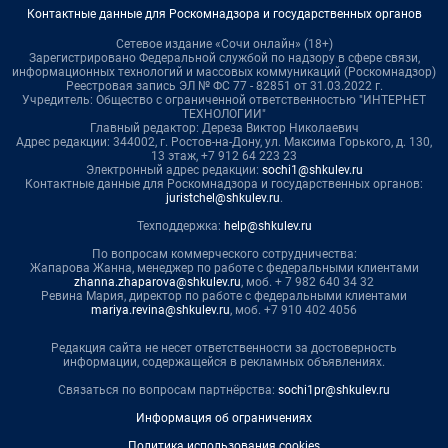
Контактные данные для Роскомнадзора и государственных органов
Сетевое издание «Сочи онлайн» (18+)
Зарегистрировано Федеральной службой по надзору в сфере связи,
информационных технологий и массовых коммуникаций (Роскомнадзор)
Реестровая запись ЭЛ № ФС 77 - 82851 от 31.03.2022 г.
Учредитель: Общество с ограниченной ответственностью "ИНТЕРНЕТ
ТЕХНОЛОГИИ"
Главный редактор: Дереза Виктор Николаевич
Адрес редакции: 344002, г. Ростов-на-Дону, ул. Максима Горького, д. 130,
13 этаж, +7 912 64 223 23
Электронный адрес редакции:
sochi1@shkulev.ru
Контактные данные для Роскомнадзора и государственных органов:
juristchel@shkulev.ru
.
Техподдержка:
help@shkulev.ru
По вопросам коммерческого сотрудничества:
Жапарова Жанна, менеджер по работе с федеральными клиентами
zhanna.zhaparova@shkulev.ru
, моб. + 7 982 640 34 32
Ревина Мария, директор по работе с федеральными клиентами
mariya.revina@shkulev.ru
, моб. +7 910 402 4056
Редакция сайта не несет ответственности за достоверность
информации, содержащейся в рекламных объявлениях.
Связаться по вопросам партнёрства:
sochi1pr@shkulev.ru
Информация об ограничениях
Политика использования cookies