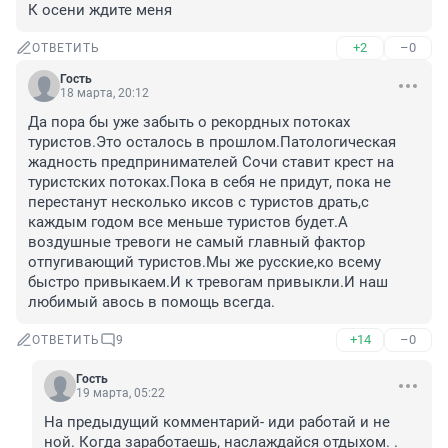
К осени ждите меня
+2
–0
ОТВЕТИТЬ
Гость
18 марта, 20:12
Да пора бы уже забыть о рекордных потоках 
туристов.Это осталось в прошлом.Патологическая 
жадность предпринимателей Сочи ставит крест на 
туристских потоках.Пока в себя не придут, пока не 
перестанут несколько иксов с туристов драть,с 
каждым годом все меньше туристов будет.А 
воздушные тревоги не самый главный фактор 
отпугивающий туристов.Мы же русские,ко всему 
быстро привыкаем.И к тревогам привыкли.И наш 
любимый авось в помощь всегда.
+14
–0
ОТВЕТИТЬ
9
Гость
19 марта, 05:22
На предыдущий комментарий- иди работай и не 
ной. Когда заработаешь, наслаждайся отдыхом. .