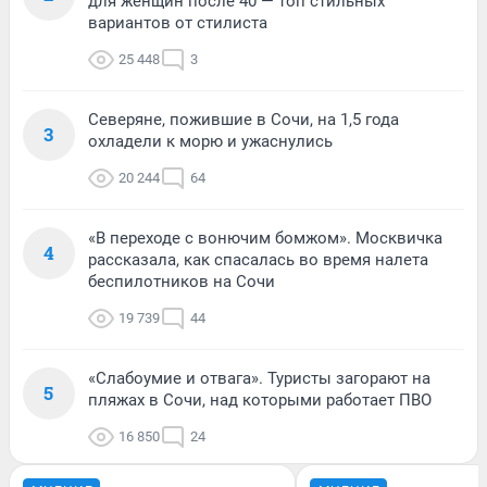
для женщин после 40 — топ стильных
вариантов от стилиста
25 448
3
Северяне, пожившие в Сочи, на 1,5 года
3
охладели к морю и ужаснулись
20 244
64
«В переходе с вонючим бомжом». Москвичка
4
рассказала, как спасалась во время налета
беспилотников на Сочи
19 739
44
«Слабоумие и отвага». Туристы загорают на
5
пляжах в Сочи, над которыми работает ПВО
16 850
24