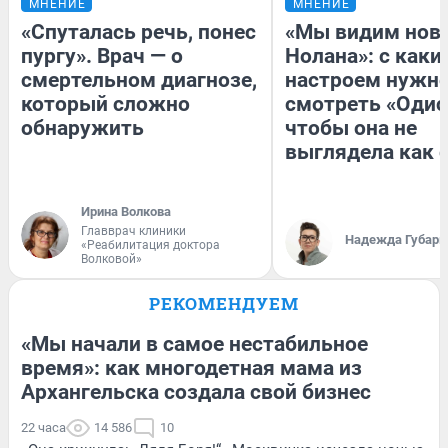
МНЕНИЕ
МНЕНИЕ
«Спуталась речь, понес
«Мы видим нов
пургу». Врач — о
Нолана»: с каки
смертельном диагнозе,
настроем нужн
который сложно
смотреть «Одис
обнаружить
чтобы она не
выглядела как 
Ирина Волкова
Главврач клиники
Надежда Губарь
«Реабилитация доктора
Волковой»
РЕКОМЕНДУЕМ
«Мы начали в самое нестабильное
время»: как многодетная мама из
Архангельска создала свой бизнес
22 часа
14 586
10