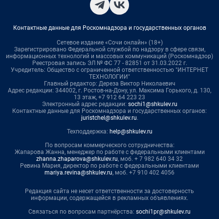
Контактные данные для Роскомнадзора и государственных органов
Сетевое издание «Сочи онлайн» (18+)
Зарегистрировано Федеральной службой по надзору в сфере связи,
информационных технологий и массовых коммуникаций (Роскомнадзор)
Реестровая запись ЭЛ № ФС 77 - 82851 от 31.03.2022 г.
Учредитель: Общество с ограниченной ответственностью "ИНТЕРНЕТ
ТЕХНОЛОГИИ"
Главный редактор: Дереза Виктор Николаевич
Адрес редакции: 344002, г. Ростов-на-Дону, ул. Максима Горького, д. 130,
13 этаж, +7 912 64 223 23
Электронный адрес редакции:
sochi1@shkulev.ru
Контактные данные для Роскомнадзора и государственных органов:
juristchel@shkulev.ru
.
Техподдержка:
help@shkulev.ru
По вопросам коммерческого сотрудничества:
Жапарова Жанна, менеджер по работе с федеральными клиентами
zhanna.zhaparova@shkulev.ru
, моб. + 7 982 640 34 32
Ревина Мария, директор по работе с федеральными клиентами
mariya.revina@shkulev.ru
, моб. +7 910 402 4056
Редакция сайта не несет ответственности за достоверность
информации, содержащейся в рекламных объявлениях.
Связаться по вопросам партнёрства:
sochi1pr@shkulev.ru