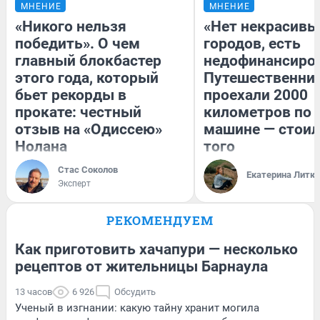
МНЕНИЕ
МНЕНИЕ
«Никого нельзя
«Нет некрасивы
победить». О чем
городов, есть
главный блокбастер
недофинансиро
этого года, который
Путешественни
бьет рекорды в
проехали 2000
прокате: честный
километров по 
отзыв на «Одиссею»
машине — стоил
Нолана
того
Стас Соколов
Екатерина Литк
Эксперт
РЕКОМЕНДУЕМ
Как приготовить хачапури — несколько
рецептов от жительницы Барнаула
13 часов
6 926
Обсудить
Ученый в изгнании: какую тайну хранит могила