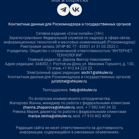
Контактные данные для Роскомнадзора и государственных органов
Сетевое издание «Сочи онлайн» (18+)
Зарегистрировано Федеральной службой по надзору в сфере связи,
информационных технологий и массовых коммуникаций (Роскомнадзор)
Реестровая запись ЭЛ № ФС 77 - 82851 от 31.03.2022 г.
Учредитель: Общество с ограниченной ответственностью "ИНТЕРНЕТ
ТЕХНОЛОГИИ"
Главный редактор: Дереза Виктор Николаевич
Адрес редакции: 344002, г. Ростов-на-Дону, ул. Максима Горького, д. 130,
13 этаж, +7 912 64 223 23
Электронный адрес редакции:
sochi1@shkulev.ru
Контактные данные для Роскомнадзора и государственных органов:
juristchel@shkulev.ru
.
Техподдержка:
help@shkulev.ru
По вопросам коммерческого сотрудничества:
Жапарова Жанна, менеджер по работе с федеральными клиентами
zhanna.zhaparova@shkulev.ru
, моб. + 7 982 640 34 32
Ревина Мария, директор по работе с федеральными клиентами
mariya.revina@shkulev.ru
, моб. +7 910 402 4056
Редакция сайта не несет ответственности за достоверность
информации, содержащейся в рекламных объявлениях.