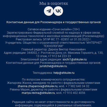
Мы в соцсетях
Контактные данные для Роскомнадзора и государственных органов
Сетевое издание «Сочи онлайн» (18+)
Зарегистрировано Федеральной службой по надзору в сфере связи,
информационных технологий и массовых коммуникаций (Роскомнадзор)
Реестровая запись ЭЛ № ФС 77 - 82851 от 31.03.2022 г.
Учредитель: Общество с ограниченной ответственностью "ИНТЕРНЕТ
ТЕХНОЛОГИИ"
Главный редактор: Дереза Виктор Николаевич
Адрес редакции: 344002, г. Ростов-на-Дону, ул. Максима Горького, д. 130,
13 этаж, +7 912 64 223 23
Электронный адрес редакции:
sochi1@shkulev.ru
Контактные данные для Роскомнадзора и государственных органов:
juristchel@shkulev.ru
.
Техподдержка:
help@shkulev.ru
По вопросам коммерческого сотрудничества:
Жапарова Жанна, менеджер по работе с федеральными клиентами
zhanna.zhaparova@shkulev.ru
, моб. + 7 982 640 34 32
Ревина Мария, директор по работе с федеральными клиентами
mariya.revina@shkulev.ru
, моб. +7 910 402 4056
Редакция сайта не несет ответственности за достоверность
информации, содержащейся в рекламных объявлениях.