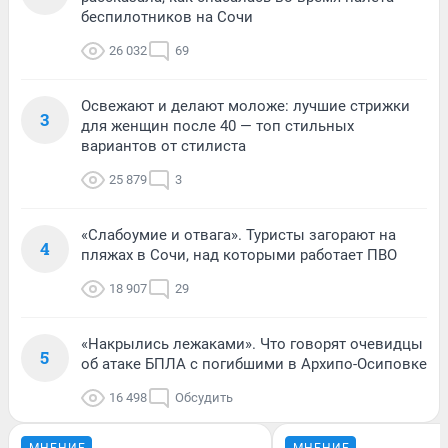
беспилотников на Сочи
26 032
69
Освежают и делают моложе: лучшие стрижки
3
для женщин после 40 — топ стильных
вариантов от стилиста
25 879
3
«Слабоумие и отвага». Туристы загорают на
4
пляжах в Сочи, над которыми работает ПВО
18 907
29
«Накрылись лежаками». Что говорят очевидцы
5
об атаке БПЛА с погибшими в Архипо-Осиповке
16 498
Обсудить
МНЕНИЕ
МНЕНИЕ