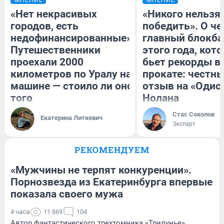
«Нет некрасивых
«Никого нельзя
городов, есть
победить». О ч
недофинансированные».
главный блокба
Путешественники
этого года, кот
проехали 2000
бьет рекорды в
километров по Уралу на
прокате: честн
машине — стоило ли оно
отзыв на «Одис
того
Нолана
Стас Соколов
Екатерина Литкевич
Эксперт
РЕКОМЕНДУЕМ
«Мужчины не терпят конкуренции».
Порнозвезда из Екатеринбурга впервые
показала своего мужа
4 часа
11 869
104
Автор фантастического трехтомника «Трилунье»