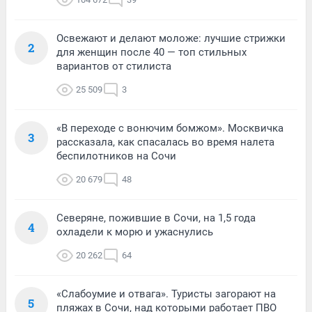
Освежают и делают моложе: лучшие стрижки
2
для женщин после 40 — топ стильных
вариантов от стилиста
25 509
3
«В переходе с вонючим бомжом». Москвичка
3
рассказала, как спасалась во время налета
беспилотников на Сочи
20 679
48
Северяне, пожившие в Сочи, на 1,5 года
4
охладели к морю и ужаснулись
20 262
64
«Слабоумие и отвага». Туристы загорают на
5
пляжах в Сочи, над которыми работает ПВО