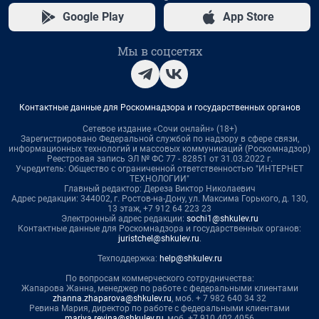
Google Play
App Store
Мы в соцсетях
Контактные данные для Роскомнадзора и государственных органов
Сетевое издание «Сочи онлайн» (18+)
Зарегистрировано Федеральной службой по надзору в сфере связи,
информационных технологий и массовых коммуникаций (Роскомнадзор)
Реестровая запись ЭЛ № ФС 77 - 82851 от 31.03.2022 г.
Учредитель: Общество с ограниченной ответственностью "ИНТЕРНЕТ
ТЕХНОЛОГИИ"
Главный редактор: Дереза Виктор Николаевич
Адрес редакции: 344002, г. Ростов-на-Дону, ул. Максима Горького, д. 130,
13 этаж, +7 912 64 223 23
Электронный адрес редакции:
sochi1@shkulev.ru
Контактные данные для Роскомнадзора и государственных органов:
juristchel@shkulev.ru
.
Техподдержка:
help@shkulev.ru
По вопросам коммерческого сотрудничества:
Жапарова Жанна, менеджер по работе с федеральными клиентами
zhanna.zhaparova@shkulev.ru
, моб. + 7 982 640 34 32
Ревина Мария, директор по работе с федеральными клиентами
mariya.revina@shkulev.ru
, моб. +7 910 402 4056