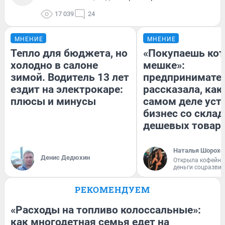
17 039
24
МНЕНИЕ
МНЕНИЕ
Тепло для бюджета, но
«Покупаешь кот
холодно в салоне
мешке»:
зимой. Водитель 13 лет
предпринимате
ездит на электрокаре:
рассказала, как
плюсы и минусы
самом деле уст
бизнес со скла
дешевых товар
Наталья Шорохо
Денис Дедюхин
Открыла кофейну
деньги соцразви
РЕКОМЕНДУЕМ
«Расходы на топливо колоссальные»:
как многодетная семья едет на