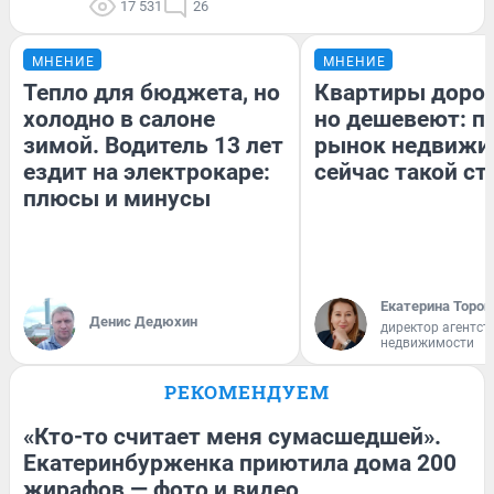
17 531
26
МНЕНИЕ
МНЕНИЕ
Тепло для бюджета, но
Квартиры доро
холодно в салоне
но дешевеют: п
зимой. Водитель 13 лет
рынок недвижи
ездит на электрокаре:
сейчас такой с
плюсы и минусы
Екатерина Тороп
Денис Дедюхин
директор агентст
недвижимости
РЕКОМЕНДУЕМ
«Кто-то считает меня сумасшедшей».
Екатеринбурженка приютила дома 200
жирафов — фото и видео