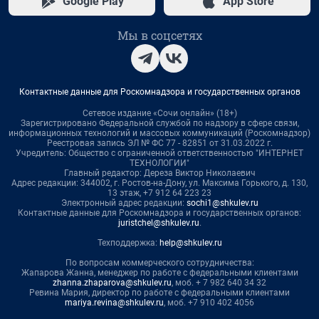
Google Play
App Store
Мы в соцсетях
Контактные данные для Роскомнадзора и государственных органов
Сетевое издание «Сочи онлайн» (18+)
Зарегистрировано Федеральной службой по надзору в сфере связи,
информационных технологий и массовых коммуникаций (Роскомнадзор)
Реестровая запись ЭЛ № ФС 77 - 82851 от 31.03.2022 г.
Учредитель: Общество с ограниченной ответственностью "ИНТЕРНЕТ
ТЕХНОЛОГИИ"
Главный редактор: Дереза Виктор Николаевич
Адрес редакции: 344002, г. Ростов-на-Дону, ул. Максима Горького, д. 130,
13 этаж, +7 912 64 223 23
Электронный адрес редакции:
sochi1@shkulev.ru
Контактные данные для Роскомнадзора и государственных органов:
juristchel@shkulev.ru
.
Техподдержка:
help@shkulev.ru
По вопросам коммерческого сотрудничества:
Жапарова Жанна, менеджер по работе с федеральными клиентами
zhanna.zhaparova@shkulev.ru
, моб. + 7 982 640 34 32
Ревина Мария, директор по работе с федеральными клиентами
mariya.revina@shkulev.ru
, моб. +7 910 402 4056