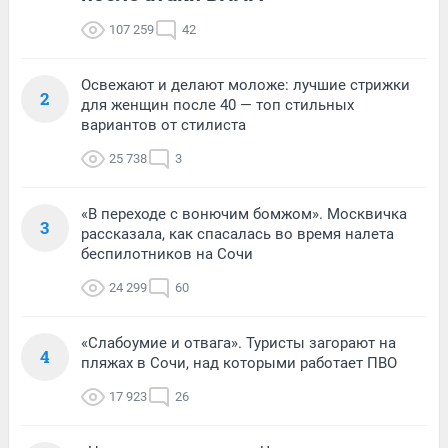
107 259
42
Освежают и делают моложе: лучшие стрижки
2
для женщин после 40 — топ стильных
вариантов от стилиста
25 738
3
«В переходе с вонючим бомжом». Москвичка
3
рассказала, как спасалась во время налета
беспилотников на Сочи
24 299
60
«Слабоумие и отвага». Туристы загорают на
4
пляжах в Сочи, над которыми работает ПВО
17 923
26