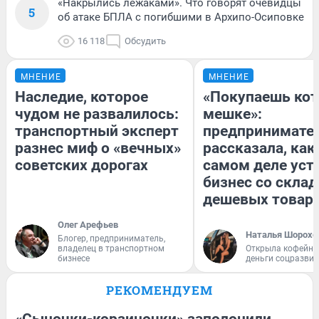
«Накрылись лежаками». Что говорят очевидцы
5
об атаке БПЛА с погибшими в Архипо-Осиповке
16 118
Обсудить
МНЕНИЕ
МНЕНИЕ
Наследие, которое
«Покупаешь кот
чудом не развалилось:
мешке»:
транспортный эксперт
предпринимате
разнес миф о «вечных»
рассказала, как
советских дорогах
самом деле уст
бизнес со скла
дешевых товар
Олег Арефьев
Наталья Шорохо
Блогер, предприниматель,
владелец в транспортном
Открыла кофейну
бизнесе
деньги соцразви
РЕКОМЕНДУЕМ
«Сыночки-корзиночки» заполонили