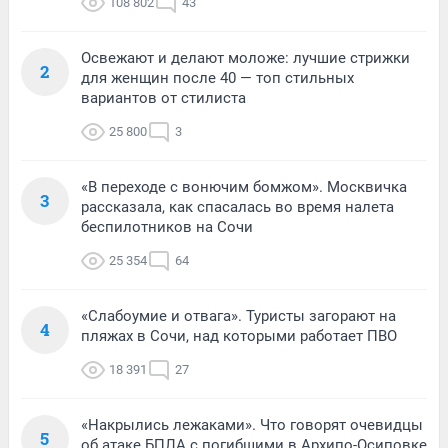
108 802
43
Освежают и делают моложе: лучшие стрижки
2
для женщин после 40 — топ стильных
вариантов от стилиста
25 800
3
«В переходе с вонючим бомжом». Москвичка
3
рассказала, как спасалась во время налета
беспилотников на Сочи
25 354
64
«Слабоумие и отвага». Туристы загорают на
4
пляжах в Сочи, над которыми работает ПВО
18 391
27
«Накрылись лежаками». Что говорят очевидцы
5
об атаке БПЛА с погибшими в Архипо-Осиповке