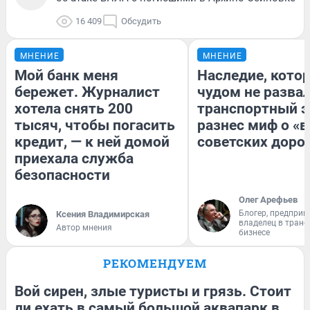
16 409
Обсудить
МНЕНИЕ
МНЕНИЕ
Мой банк меня
Наследие, кото
бережет. Журналист
чудом не разва
хотела снять 200
транспортный э
тысяч, чтобы погасить
разнес миф о «
кредит, — к ней домой
советских доро
приехала служба
безопасности
Олег Арефьев
Блогер, предприн
Ксения Владимирская
владелец в тран
Автор мнения
бизнесе
РЕКОМЕНДУЕМ
Вой сирен, злые туристы и грязь. Стоит
ли ехать в самый большой аквапарк в