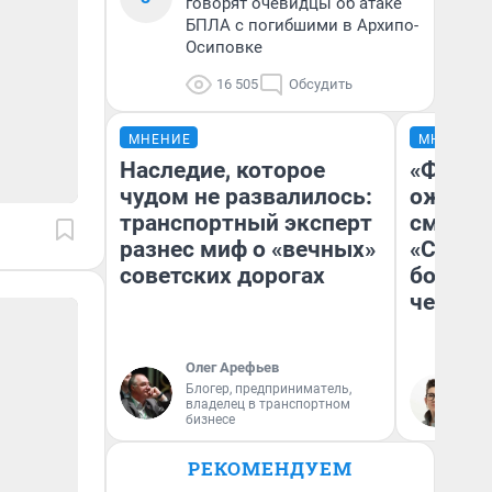
говорят очевидцы об атаке
БПЛА с погибшими в Архипо-
Осиповке
16 505
Обсудить
МНЕНИЕ
МНЕНИЕ
Наследие, которое
«Финал
чудом не развалилось:
ожидан
транспортный эксперт
смотре
разнес миф о «вечных»
«Стары
советских дорогах
большо
честна
Олег Арефьев
Блогер, предприниматель,
На
владелец в транспортном
бизнесе
РЕКОМЕНДУЕМ