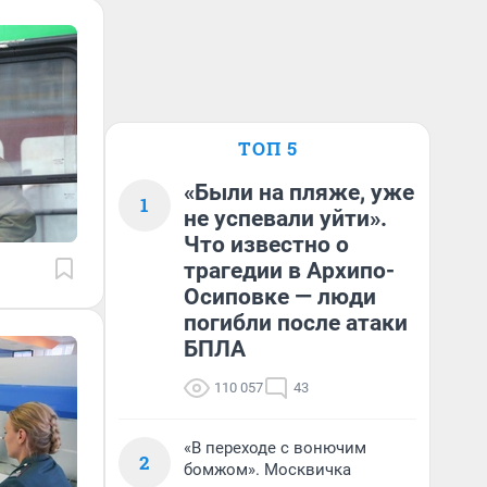
ТОП 5
«Были на пляже, уже
1
не успевали уйти».
Что известно о
трагедии в Архипо-
Осиповке — люди
погибли после атаки
БПЛА
110 057
43
«В переходе с вонючим
2
бомжом». Москвичка