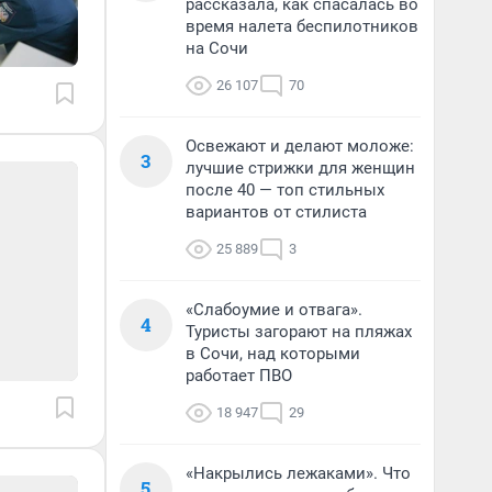
рассказала, как спасалась во
время налета беспилотников
на Сочи
26 107
70
Освежают и делают моложе:
3
лучшие стрижки для женщин
после 40 — топ стильных
вариантов от стилиста
25 889
3
«Слабоумие и отвага».
4
Туристы загорают на пляжах
в Сочи, над которыми
работает ПВО
18 947
29
«Накрылись лежаками». Что
5