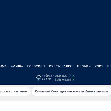
АММА
АФИША
ГОРОСКОП
КУРСЫ ВАЛЮТ
ПРОБКИ
ZODY
И
USD 82,17
СЕЙЧАС
+24°C
EUR 94,84
дохнуть этим летом
Киношный Сочи: где снимались любимые фильмы