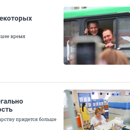
некоторых
йшее время
егально
ость
дарству придется больше