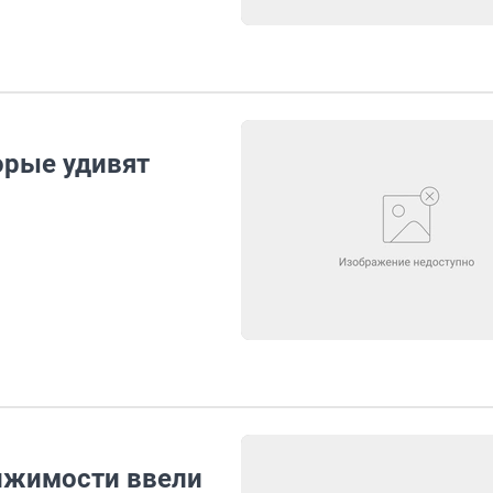
орые удивят
ижимости ввели