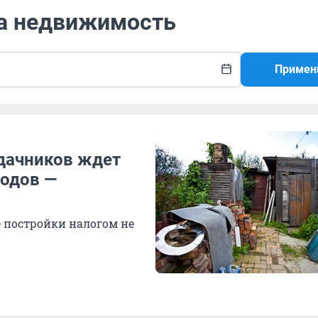
на недвижимость
Примен
 дачников ждет
ходов —
е постройки налогом не