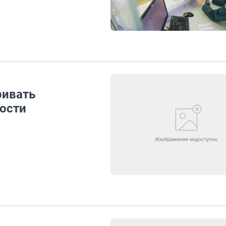
ривать
ости