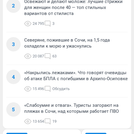
Освежают и делают моложе: лучшие стрижки
2
для женщин после 40 — топ стильных
вариантов от стилиста
24 795
3
Северяне, пожившие в Сочи, на 1,5 года
3
охладели к морю и ужаснулись
20 087
63
«Накрылись лежаками». Что говорят очевидцы
4
об атаке БПЛА с погибшими в Архипо-Осиповке
15 496
Обсудить
«Слабоумие и отвага». Туристы загорают на
5
пляжах в Сочи, над которыми работает ПВО
13 654
19