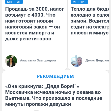
МНЕНИЕ
МНЕНИЕ
Продашь за 3000, налог
Тепло для бюдж
возьмут с 4000. Что
холодно в сало
нам готовит новый
зимой. Водитель
налоговый закон — он
ездит на электр
коснется импорта и
плюсы и минус
даже репетиторов
Анастасия Завгородняя
Денис Дедюхин
РЕКОМЕНДУЕМ
«Она крикнула: „Дядя Боря!“»
Москвичка исчезла ночью у океана во
Вьетнаме. Что произошло в последние
минуты пропажи девушки