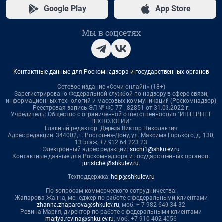
Google Play
App Store
Мы в соцсетях
Контактные данные для Роскомнадзора и государственных органов
Сетевое издание «Сочи онлайн» (18+)
Зарегистрировано Федеральной службой по надзору в сфере связи,
информационных технологий и массовых коммуникаций (Роскомнадзор)
Реестровая запись ЭЛ № ФС 77 - 82851 от 31.03.2022 г.
Учредитель: Общество с ограниченной ответственностью "ИНТЕРНЕТ
ТЕХНОЛОГИИ"
Главный редактор: Дереза Виктор Николаевич
Адрес редакции: 344002, г. Ростов-на-Дону, ул. Максима Горького, д. 130,
13 этаж, +7 912 64 223 23
Электронный адрес редакции:
sochi1@shkulev.ru
Контактные данные для Роскомнадзора и государственных органов:
juristchel@shkulev.ru
.
Техподдержка:
help@shkulev.ru
По вопросам коммерческого сотрудничества:
Жапарова Жанна, менеджер по работе с федеральными клиентами
zhanna.zhaparova@shkulev.ru
, моб. + 7 982 640 34 32
Ревина Мария, директор по работе с федеральными клиентами
mariya.revina@shkulev.ru
, моб. +7 910 402 4056