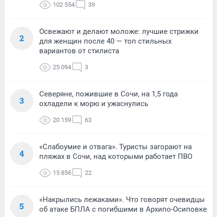
102 554
39
Освежают и делают моложе: лучшие стрижки
2
для женщин после 40 — топ стильных
вариантов от стилиста
25 094
3
Северяне, пожившие в Сочи, на 1,5 года
3
охладели к морю и ужаснулись
20 159
63
«Слабоумие и отвага». Туристы загорают на
4
пляжах в Сочи, над которыми работает ПВО
15 856
22
«Накрылись лежаками». Что говорят очевидцы
5
об атаке БПЛА с погибшими в Архипо-Осиповке