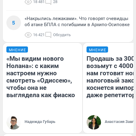
18 481
28
«Накрылись лежаками». Что говорят очевидцы
5
об атаке БПЛА с погибшими в Архипо-Осиповке
16 421
Обсудить
МНЕНИЕ
МНЕНИЕ
«Мы видим нового
Продашь за 3000
Нолана»: с каким
возьмут с 4000.
настроем нужно
нам готовит но
смотреть «Одиссею»,
налоговый зако
чтобы она не
коснется импор
выглядела как фиаско
даже репетитор
Надежда Губарь
Анастасия Завг