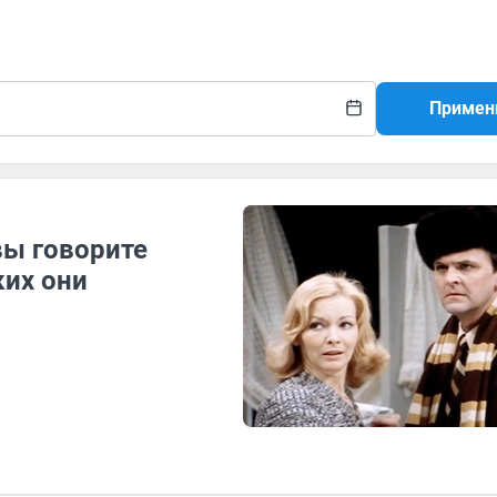
Примен
вы говорите
ких они