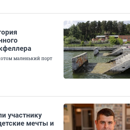
тория
нного
окфеллера
потом маленький порт
ли участнику
детские мечты и