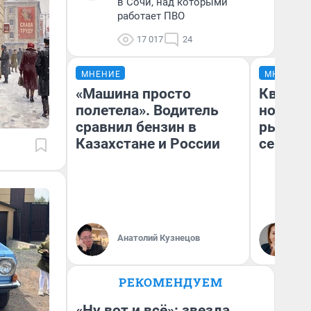
в Сочи, над которыми
работает ПВО
17 017
24
МНЕНИЕ
МНЕНИЕ
«Машина просто
Кварти
полетела». Водитель
но деш
сравнил бензин в
рынок 
Казахстане и России
сейчас
Ек
Анатолий Кузнецов
ди
не
РЕКОМЕНДУЕМ
«Ну вот и всё»: звезда