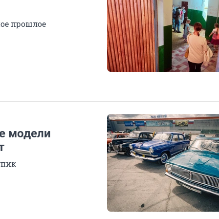
ное прошлое
те модели
т
упик