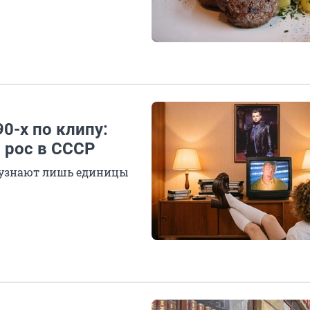
0-х по клипу:
о рос в СССР
ы узнают лишь единицы