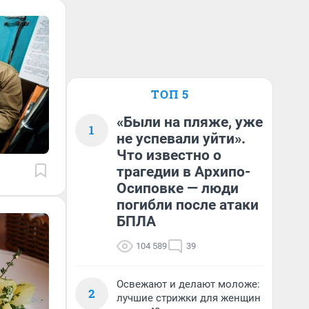
ТОП 5
«Были на пляже, уже
1
не успевали уйти».
Что известно о
трагедии в Архипо-
Осиповке — люди
погибли после атаки
БПЛА
104 589
39
Освежают и делают моложе:
2
лучшие стрижки для женщин