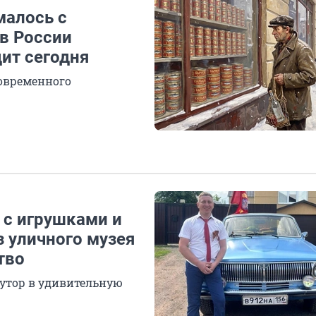
малось с
в России
дит сегодня
современного
 с игрушками и
з уличного музея
тво
утор в удивительную