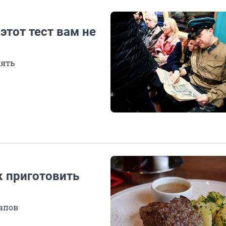
этот тест вам не
мять
к приготовить
тапов