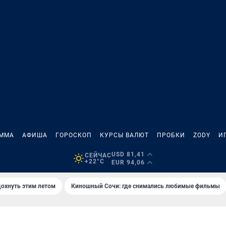
АММА
АФИША
ГОРОСКОП
КУРСЫ ВАЛЮТ
ПРОБКИ
ZODY
И
USD 81,41
СЕЙЧАС
+22°C
EUR 94,06
дохнуть этим летом
Киношный Сочи: где снимались любимые фильмы