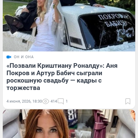
ОН И ОНА
«Позвали Криштиану Роналду»: Аня
Покров и Артур Бабич сыграли
роскошную свадьбу — кадры с
торжества
4 июня, 2026, 18:30
414
1