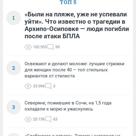
ТОП 5
«Были на пляже, уже не успевали
1
уйти». Что известно о трагедии в
Архипо-Осиповке — люди погибли
после атаки БПЛА
102 553
39
Освежают и делают моложе: лучшие стрижки
2
для женщин после 40 — топ стильных
вариантов от стилиста
25 094
3
Северяне, пожившие в Сочи, на 1,5 года
3
охладели к морю и ужаснулись
20 159
63
«Слабоумие и отвага». Туристы загорают на