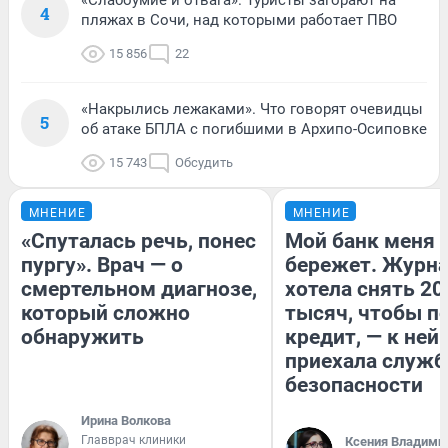
4
пляжах в Сочи, над которыми работает ПВО
15 856
22
«Накрылись лежаками». Что говорят очевидцы
5
об атаке БПЛА с погибшими в Архипо-Осиповке
15 743
Обсудить
МНЕНИЕ
МНЕНИЕ
«Спуталась речь, понес
Мой банк меня
пургу». Врач — о
бережет. Журн
смертельном диагнозе,
хотела снять 20
который сложно
тысяч, чтобы п
обнаружить
кредит, — к ней
приехала служб
безопасности
Ирина Волкова
Главврач клиники
Ксения Владими