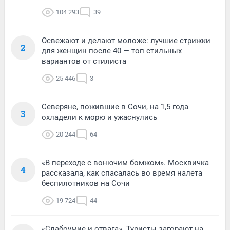
104 293
39
Освежают и делают моложе: лучшие стрижки
2
для женщин после 40 — топ стильных
вариантов от стилиста
25 446
3
Северяне, пожившие в Сочи, на 1,5 года
3
охладели к морю и ужаснулись
20 244
64
«В переходе с вонючим бомжом». Москвичка
4
рассказала, как спасалась во время налета
беспилотников на Сочи
19 724
44
«Слабоумие и отвага». Туристы загорают на