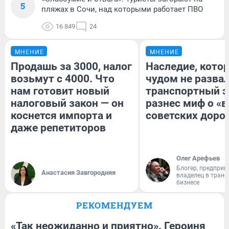
5
пляжах в Сочи, над которыми работает ПВО
16 849
24
МНЕНИЕ
МНЕНИЕ
Продашь за 3000, налог
Наследие, кото
возьмут с 4000. Что
чудом не разва
нам готовит новый
транспортный э
налоговый закон — он
разнес миф о «
коснется импорта и
советских доро
даже репетиторов
Олег Арефьев
Блогер, предприн
Анастасия Завгородняя
владелец в тран
бизнесе
РЕКОМЕНДУЕМ
«Так неожиданно и приятно». Героиня