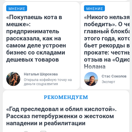
МНЕНИЕ
МНЕНИЕ
«Покупаешь кота в
«Никого нельзя
мешке»:
победить». О ч
предприниматель
главный блокба
рассказала, как на
этого года, кот
самом деле устроен
бьет рекорды в
бизнес со складами
прокате: честн
дешевых товаров
отзыв на «Одис
Нолана
Наталья Шорохова
Стас Соколов
Открыла кофейную точку на
Эксперт
деньги соцразвития
РЕКОМЕНДУЕМ
«Год преследовал и облил кислотой».
Рассказ петербурженки о жестоком
нападении и реабилитации