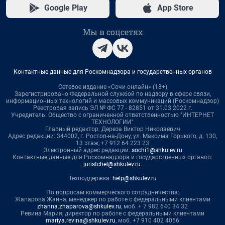
Google Play
App Store
Мы в соцсетях
Контактные данные для Роскомнадзора и государственных органов
Сетевое издание «Сочи онлайн» (18+)
Зарегистрировано Федеральной службой по надзору в сфере связи,
информационных технологий и массовых коммуникаций (Роскомнадзор)
Реестровая запись ЭЛ № ФС 77 - 82851 от 31.03.2022 г.
Учредитель: Общество с ограниченной ответственностью "ИНТЕРНЕТ
ТЕХНОЛОГИИ"
Главный редактор: Дереза Виктор Николаевич
Адрес редакции: 344002, г. Ростов-на-Дону, ул. Максима Горького, д. 130,
13 этаж, +7 912 64 223 23
Электронный адрес редакции:
sochi1@shkulev.ru
Контактные данные для Роскомнадзора и государственных органов:
juristchel@shkulev.ru
.
Техподдержка:
help@shkulev.ru
По вопросам коммерческого сотрудничества:
Жапарова Жанна, менеджер по работе с федеральными клиентами
zhanna.zhaparova@shkulev.ru
, моб. + 7 982 640 34 32
Ревина Мария, директор по работе с федеральными клиентами
mariya.revina@shkulev.ru
, моб. +7 910 402 4056