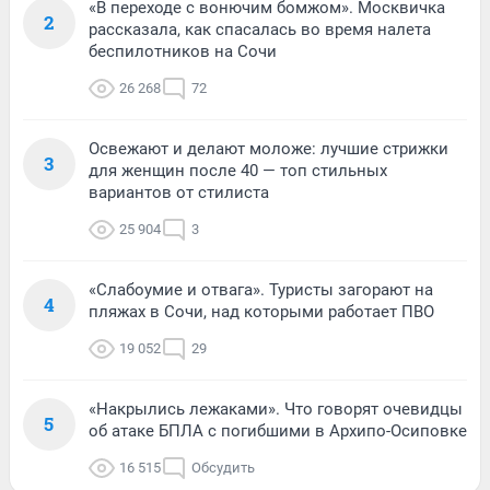
«В переходе с вонючим бомжом». Москвичка
2
рассказала, как спасалась во время налета
беспилотников на Сочи
26 268
72
Освежают и делают моложе: лучшие стрижки
3
для женщин после 40 — топ стильных
вариантов от стилиста
25 904
3
«Слабоумие и отвага». Туристы загорают на
4
пляжах в Сочи, над которыми работает ПВО
19 052
29
«Накрылись лежаками». Что говорят очевидцы
5
об атаке БПЛА с погибшими в Архипо-Осиповке
16 515
Обсудить