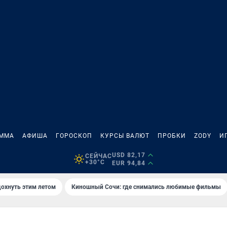
АММА
АФИША
ГОРОСКОП
КУРСЫ ВАЛЮТ
ПРОБКИ
ZODY
И
USD 82,17
СЕЙЧАС
+30°C
EUR 94,84
дохнуть этим летом
Киношный Сочи: где снимались любимые фильмы