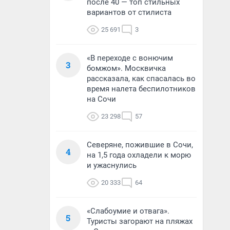
после 40 — топ стильных
вариантов от стилиста
25 691
3
«В переходе с вонючим
3
бомжом». Москвичка
рассказала, как спасалась во
время налета беспилотников
на Сочи
23 298
57
Северяне, пожившие в Сочи,
4
на 1,5 года охладели к морю
и ужаснулись
20 333
64
«Слабоумие и отвага».
5
Туристы загорают на пляжах