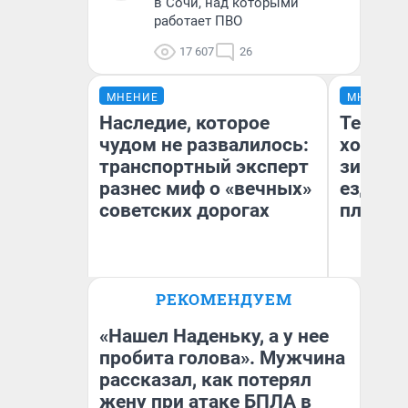
в Сочи, над которыми
работает ПВО
17 607
26
МНЕНИЕ
МНЕНИЕ
Наследие, которое
Тепло 
чудом не развалилось:
холодн
транспортный эксперт
зимой.
разнес миф о «вечных»
ездит н
советских дорогах
плюсы 
Олег Арефьев
РЕКОМЕНДУЕМ
Блогер, предприниматель,
Д
владелец в транспортном
бизнесе
«Нашел Наденьку, а у нее
пробита голова». Мужчина
рассказал, как потерял
жену при атаке БПЛА в