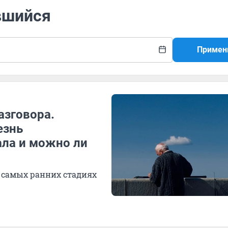
вшийся
Примен
азговора.
езнь
ала и можно ли
 самых ранних стадиях