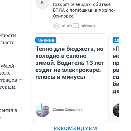
5
говорят очевидцы об атаке
БПЛА с погибшими в Архипо-
Осиповке
16 161
Обсудить
йности
МНЕНИЕ
МНЕНИ
 часто
Тепло для бюджета, но
«Поку
холодно в салоне
мешке
зимой. Водитель 13 лет
предп
ублей.
ездит на электрокаре:
расска
ого,
плюсы и минусы
самом
штрафов —
бизне
которым
дешев
сения в
Денис Дедюхин
е
РЕКОМЕНДУЕМ