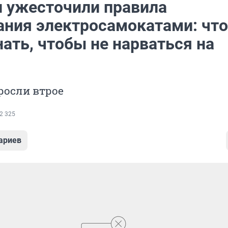
и ужесточили правила
ания электросамокатами: что
ать, чтобы не нарваться на
осли втрое
2 325
ариев