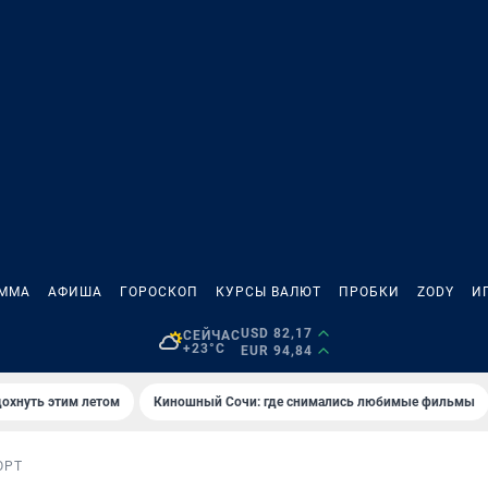
АММА
АФИША
ГОРОСКОП
КУРСЫ ВАЛЮТ
ПРОБКИ
ZODY
И
USD 82,17
СЕЙЧАС
+23°C
EUR 94,84
дохнуть этим летом
Киношный Сочи: где снимались любимые фильмы
ОРТ