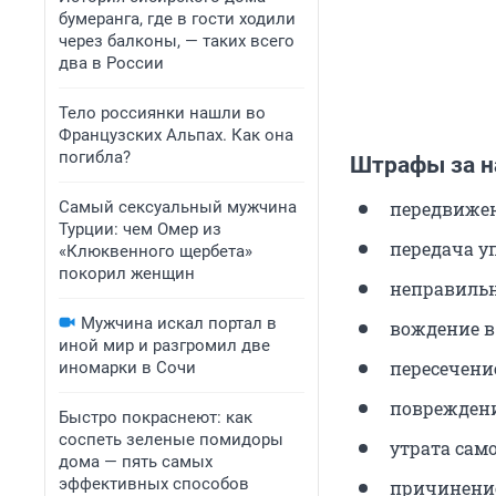
бумеранга, где в гости ходили
через балконы, — таких всего
два в России
Тело россиянки нашли во
Французских Альпах. Как она
погибла?
Штрафы за н
Самый сексуальный мужчина
передвижени
Турции: чем Омер из
передача у
«Клюквенного щербета»
покорил женщин
неправильна
Мужчина искал портал в
вождение в 
иной мир и разгромил две
пересечение
иномарки в Сочи
повреждение
Быстро покраснеют: как
соспеть зеленые помидоры
утрата само
дома — пять самых
эффективных способов
причинение 