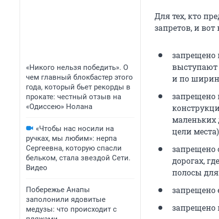
Для тех, кто пр
запретов, и вот
запрещено 
выступают 
«Никого нельзя победить». О
чем главный блокбастер этого
и по ширин
года, который бьет рекорды в
запрещено 
прокате: честный отзыв на
«Одиссею» Нолана
конструкци
маленьких 
«Чтобы нас носили на
цели места)
ручках, мы любим»: нерпа
Сергеевна, которую спасли
запрещено 
бельком, стала звездой Сети.
дорогах, г
Видео
полосы для
запрещено 
Побережье Анапы
заполонили ядовитые
запрещено 
медузы: что происходит с