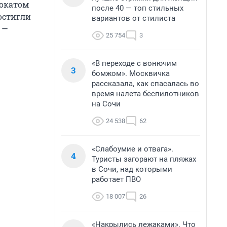
мокатом
после 40 — топ стильных
остигли
вариантов от стилиста
 —
25 754
3
«В переходе с вонючим
3
бомжом». Москвичка
рассказала, как спасалась во
время налета беспилотников
на Сочи
24 538
62
«Слабоумие и отвага».
4
Туристы загорают на пляжах
в Сочи, над которыми
работает ПВО
18 007
26
«Накрылись лежаками». Что