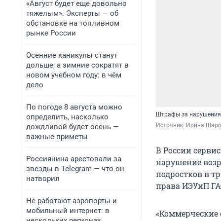
«Август будет еще довольно
тяжелым». Эксперты — об
обстановке на топливном
рынке России
Осенние каникулы станут
дольше, а зимние сократят в
новом учебном году: в чём
дело
По погоде 8 августа можно
Штрафы за нарушения 
определить, насколько
Источник: 
Ирина Шаров
дождливой будет осень —
важные приметы
В России серви
Россиянина арестовали за
нарушение возр
звезды в Telegram — что он
подростков в тр
натворил
права ИЭУиП Г
Не работают аэропорты и
мобильный интернет: в
«Коммерческие 
нескольких регионах