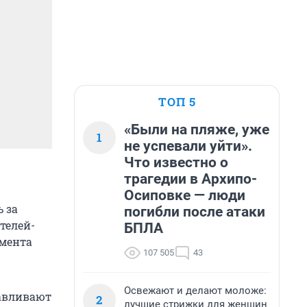
ТОП 5
«Были на пляже, уже
1
не успевали уйти».
Что известно о
трагедии в Архипо-
Осиповке — люди
 за
погибли после атаки
телей-
БПЛА
амента
107 505
43
Освежают и делают моложе:
навливают
2
лучшие стрижки для женщин