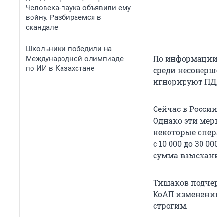
Человека-паука объявили ему
войну. Разбираемся в
скандале
Школьники победили на
По информации 
Международной олимпиаде
по ИИ в Казахстане
среди несоверш
игнорируют ПДД
Сейчас в Росси
Однако эти меры
некоторые опер
с 10 000 до 30 
сумма взыскани
Тишаков подчер
КоАП изменений
строгим.