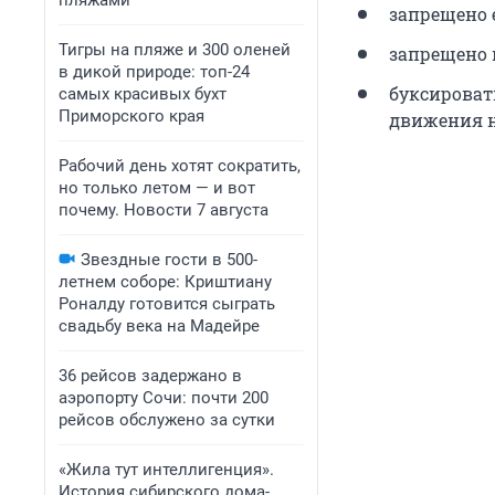
пляжами
запрещено е
Тигры на пляже и 300 оленей
запрещено 
в дикой природе: топ-24
буксироват
самых красивых бухт
Приморского края
движения н
Рабочий день хотят сократить,
но только летом — и вот
почему. Новости 7 августа
Звездные гости в 500-
летнем соборе: Криштиану
Роналду готовится сыграть
свадьбу века на Мадейре
36 рейсов задержано в
аэропорту Сочи: почти 200
рейсов обслужено за сутки
«Жила тут интеллигенция».
История сибирского дома-