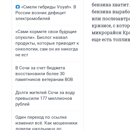
бензина хватит
«Смели гибриды Voyah». В
бензина выработ
России возник дефицит
или послезавтр
электромобилей
кризисе, с кот
«Сами кормите свои будущие
микрорайон Крас
опухоли». Биолог назвал
еще есть топлив
продукты, которые приводят к
онкологии, сам он их никогда
не ест
В Сочи за счет бюджета
восстановили более 30
памятников ветеранам ВОВ
Долги жителей Сочи за воду
превысили 177 миллионов
рублей
Один переход по ссылке
изменил всё. Как мошенники
довели школьницу до