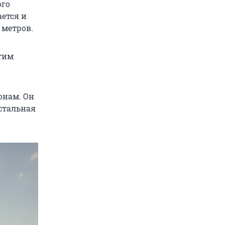
ого
ется и
 метров.
этим
ронам. Он
остальная