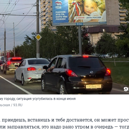
му городу, ситуация усугубилась в конце июня
ьская / 93.RU
ы приедешь, встанешь и тебе достанется, он может прос
ли заправляться, это надо рано утром в очередь — тог