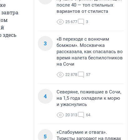
пке
после 40 — топ стильных
вариантов от стилиста
 завтра
ном
25 677
3
ый
о здесь
«В переходе с вонючим
3
бомжом». Москвичка
рассказала, как спасалась во
время налета беспилотников
на Сочи
22 878
57
Северяне, пожившие в Сочи,
4
на 1,5 года охладели к морю
и ужаснулись
20 313
64
«Слабоумие и отвага».
5
Туристы загорают на пляжах