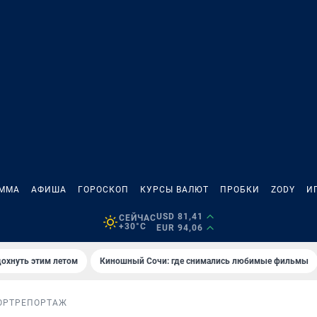
АММА
АФИША
ГОРОСКОП
КУРСЫ ВАЛЮТ
ПРОБКИ
ZODY
И
USD 81,41
СЕЙЧАС
+30°C
EUR 94,06
дохнуть этим летом
Киношный Сочи: где снимались любимые фильмы
ОРТ
РЕПОРТАЖ