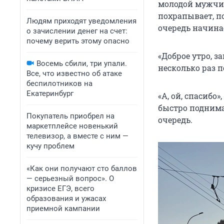
молодой мужчин
похрапывает, п
Людям приходят уведомления
очередь начина
о зачислении денег на счет:
почему верить этому опасно
«Доброе утро, з
Восемь сбили, три упали.
несколько раз п
Все, что известно об атаке
беспилотников на
Екатеринбург
«А, ой, спасибо
быстро поднимае
Покупатель приобрел на
очередь.
маркетплейсе новенький
телевизор, а вместе с ним —
кучу проблем
«Как они получают сто баллов
— серьезный вопрос». О
кризисе ЕГЭ, всего
образования и ужасах
приемной кампании