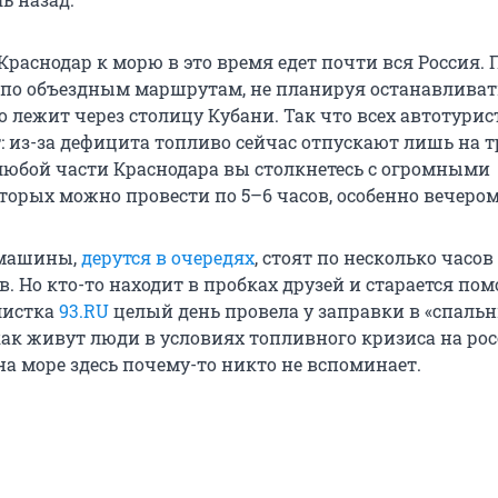
Краснодар к морю в это время едет почти вся Россия. П
е по объездным маршрутам, не планируя останавливат
но лежит через столицу Кубани. Так что всех автотурис
 из-за дефицита топливо сейчас отпускают лишь на т
 любой части Краснодара вы столкнетесь с огромными
торых можно провести по 5–6 часов, особенно вечером
 машины,
дерутся в очередях
, стоят по несколько часов
. Но кто-то находит в пробках друзей и старается по
листка
93.RU
целый день провела у заправки в «спальн
как живут люди в условиях топливного кризиса на ро
на море здесь почему-то никто не вспоминает.