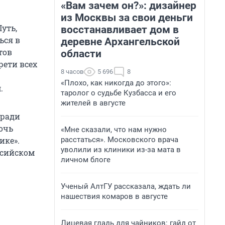
«Вам зачем он?»: дизайнер
из Москвы за свои деньги
уть,
восстанавливает дом в
ься в
деревне Архангельской
тов
области
рети всех
8 часов
5 696
8
«Плохо, как никогда до этого»:
.
таролог о судьбе Кузбасса и его
жителей в августе
 ради
мочь
«Мне сказали, что нам нужно
расстаться». Московского врача
ике».
уволили из клиники из-за мата в
ссийском
личном блоге
Ученый АлтГУ рассказала, ждать ли
нашествия комаров в августе
Лицевая гладь для чайников: гайд от