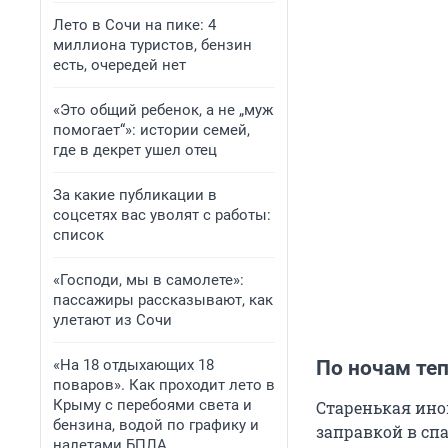
Лето в Сочи на пике: 4
миллиона туристов, бензин
есть, очередей нет
«Это общий ребенок, а не „муж
помогает“»: истории семей,
где в декрет ушел отец
За какие публикации в
соцсетях вас уволят с работы:
список
«Господи, мы в самолете»:
пассажиры рассказывают, как
улетают из Сочи
«На 18 отдыхающих 18
По ночам те
поваров». Как проходит лето в
Крыму с перебоями света и
Старенькая ино
бензина, водой по графику и
заправкой в сп
налетами БПЛА