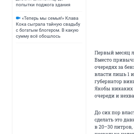
попытки поджога здания
«Теперь мы семья!» Клава
Кока сыграла тайную свадьбу
с богатым блогером. В какую
сумму всё обошлось
Первый месяц л
Вместо привыч
очередях за бен
власти лишь
1 
губернатор вин
Якобы никаких п
очереди и нехва
До сих пор влас
сделать это да
в 20–30 литров
несколько недел