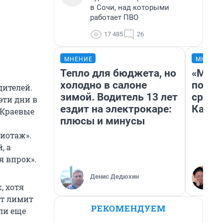
в Сочи, над которыми
работает ПВО
17 485
26
МНЕНИЕ
МНЕНИ
Тепло для бюджета, но
«Маши
холодно в салоне
полет
дителей.
зимой. Водитель 13 лет
сравн
ти дни в
ездит на электрокаре:
Казах
. Краевые
плюсы и минусы
иотаж».
, а
я впрок».
Денис Дедюхин
, хотя
ет лимит
РЕКОМЕНДУЕМ
ли еще