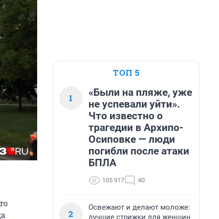
ТОП 5
«Были на пляже, уже
1
не успевали уйти».
Что известно о
трагедии в Архипо-
Осиповке — люди
погибли после атаки
БПЛА
105 917
40
то
Освежают и делают моложе:
2
да
лучшие стрижки для женщин