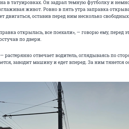
а в татуировках. Он задрал темную футболку и немн
оглаживая живот. Ровно в пять утра заправка открыва
ет двигаться, оставив перед ним несколько свободных
аправка открылась, все поехали», — говорю ему, перед 
остучав по двери.
», — растерянно отвечает водитель, оглядываясь по сто
тся, заводит машину и едет вперед. За ним тянется 