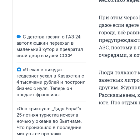
При этом через 
даже если едет
городе, всё рав
С детства грезил о ГАЗ-24:
предупреждают:
автоплюшкин переехал в
АЗС, поэтому в
маленький хутор и превратил
очередями, в ко
свой двор в музей СССР
«Я ехал в никуда»:
Люди толкают
геодезист уехал в Казахстан с
заветных литров
4 тысячами рублей и построил
другим. Журна
бизнес с нуля. Теперь он
Рассказываем, 
продает франшизы
юге. Про отдых 
«Она крикнула: „Дядя Боря!“»
25-летняя туристка исчезла
ночью у океана во Вьетнаме.
Что произошло в последние
минуты ее пропажи