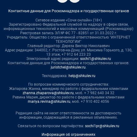
Контактные данные для Роскомнадзора и государственных органов
Сетевое издание «Сочи онлайн» (18+)
Зарегистрировано Федеральной службой по надзору в сфере связи,
информационных технологий и массовых коммуникаций (Роскомнадзор)
Реестровая запись ЭЛ № ФС 77 - 82851 от 31.03.2022 г.
Учредитель: Общество с ограниченной ответственностью "ИНТЕРНЕТ
ТЕХНОЛОГИИ"
Главный редактор: Дереза Виктор Николаевич
Адрес редакции: 344002, г. Ростов-на-Дону, ул. Максима Горького, д. 130,
13 этаж, +7 912 64 223 23
Электронный адрес редакции:
sochi1@shkulev.ru
Контактные данные для Роскомнадзора и государственных органов:
juristchel@shkulev.ru
.
Техподдержка:
help@shkulev.ru
По вопросам коммерческого сотрудничества:
Жапарова Жанна, менеджер по работе с федеральными клиентами
zhanna.zhaparova@shkulev.ru
, моб. + 7 982 640 34 32
Ревина Мария, директор по работе с федеральными клиентами
mariya.revina@shkulev.ru
, моб. +7 910 402 4056
Редакция сайта не несет ответственности за достоверность
информации, содержащейся в рекламных объявлениях.
Связаться по вопросам партнёрства:
sochi1pr@shkulev.ru
Информация об ограничениях