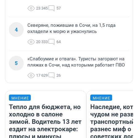
23 345
57
Северяне, пожившие в Сочи, на 1,5 года
4
охладели к морю и ужаснулись
20 333
64
«Слабоумие и отвага». Туристы загорают на
5
пляжах в Сочи, над которыми работает ПВО
17 629
26
МНЕНИЕ
МНЕНИЕ
Тепло для бюджета, но
Наследие, кото
холодно в салоне
чудом не разва
зимой. Водитель 13 лет
транспортный 
ездит на электрокаре:
разнес миф о 
плюсы и минусы
советских доро