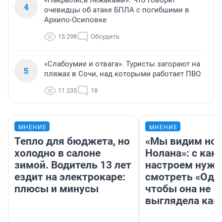
4
очевидцы об атаке БПЛА с погибшими в
Архипо-Осиповке
15 298
Обсудить
«Слабоумие и отвага». Туристы загорают на
5
пляжах в Сочи, над которыми работает ПВО
11 235
18
МНЕНИЕ
МНЕНИЕ
Тепло для бюджета, но
«Мы видим нов
холодно в салоне
Нолана»: с как
зимой. Водитель 13 лет
настроем нужн
ездит на электрокаре:
смотреть «Оди
плюсы и минусы
чтобы она не
выглядела как