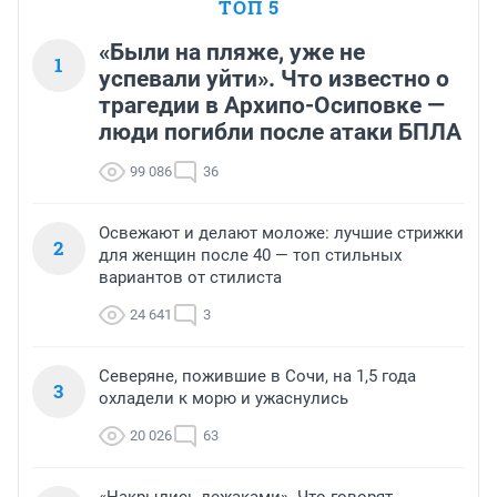
ТОП 5
«Были на пляже, уже не
1
успевали уйти». Что известно о
трагедии в Архипо-Осиповке —
люди погибли после атаки БПЛА
99 086
36
Освежают и делают моложе: лучшие стрижки
2
для женщин после 40 — топ стильных
вариантов от стилиста
24 641
3
Северяне, пожившие в Сочи, на 1,5 года
3
охладели к морю и ужаснулись
20 026
63
«Накрылись лежаками». Что говорят