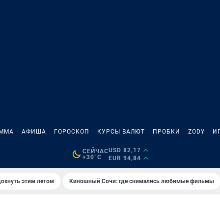
АММА
АФИША
ГОРОСКОП
КУРСЫ ВАЛЮТ
ПРОБКИ
ZODY
И
USD 82,17
СЕЙЧАС
+30°C
EUR 94,84
дохнуть этим летом
Киношный Сочи: где снимались любимые фильмы