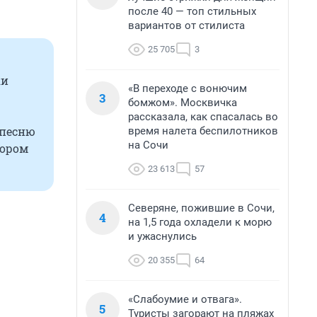
после 40 — топ стильных
вариантов от стилиста
25 705
3
ки
«В переходе с вонючим
3
бомжом». Москвичка
рассказала, как спасалась во
 песню
время налета беспилотников
на Сочи
тором
23 613
57
Северяне, пожившие в Сочи,
4
на 1,5 года охладели к морю
и ужаснулись
20 355
64
«Слабоумие и отвага».
5
Туристы загорают на пляжах