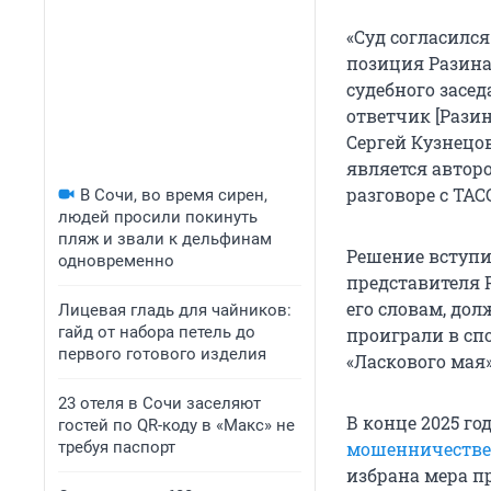
«Суд согласилс
позиция Разина 
судебного засед
ответчик [Рази
Сергей Кузнецов
является автор
разговоре с ТАС
В Сочи, во время сирен,
людей просили покинуть
пляж и звали к дельфинам
Решение вступил
одновременно
представителя 
его словам, до
Лицевая гладь для чайников:
гайд от набора петель до
проиграли в спо
первого готового изделия
«Ласкового мая»
23 отеля в Сочи заселяют
В конце 2025 го
гостей по QR-коду в «Макс» не
требуя паспорт
мошенничестве 
избрана мера п