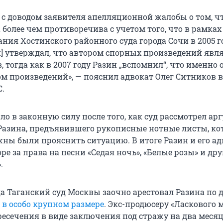
я с доводом заявителя апелляционной жалобы о том, ч
более чем противоречива с учетом того, что в рамках
ания Хостинского районного суда города Сочи в 2005 г
н] утверждал, что автором спорных произведений явл
, тогда как в 2007 году Разин „вспомнил“, что именно 
ом произведений», — пояснил адвокат Олег Ситников в
С.
о в законную силу после того, как суд рассмотрел а
Разина, предъявившего рукописные нотные листы, кот
лжны были прояснить ситуацию. В итоге Разин и его а
ре за права на песни «Седая ночь», «Белые розы» и др
.
да Таганский суд Москвы заочно арестовал Разина по д
в особо крупном размере
. Экс-продюсеру «Ласкового 
ресечения в виде заключения под стражу на два месяц