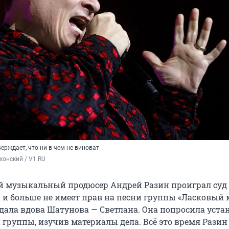
ерждает, что ни в чем не виноват
хонский / V1.RU
 музыкальный продюсер Андрей Разин проиграл суд 
и больше не имеет прав на песни группы «Ласковый 
одала вдова Шатунова — Светлана. Она попросила уста
 группы, изучив материалы дела. Всё это время Разин