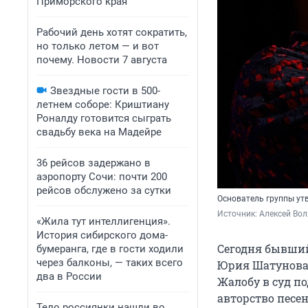
Приморского края
Рабочий день хотят сократить,
но только летом — и вот
почему. Новости 7 августа
Звездные гости в 500-
летнем соборе: Криштиану
Роналду готовится сыграть
свадьбу века на Мадейре
36 рейсов задержано в
аэропорту Сочи: почти 200
рейсов обслужено за сутки
Основатель группы утв
Источник: 
Алексей Вол
«Жила тут интеллигенция».
История сибирского дома-
Сегодня бывший
бумеранга, где в гости ходили
через балконы, — таких всего
Юрия Шатунова 
два в России
Жалобу в суд п
авторство песен
Тело россиянки нашли во