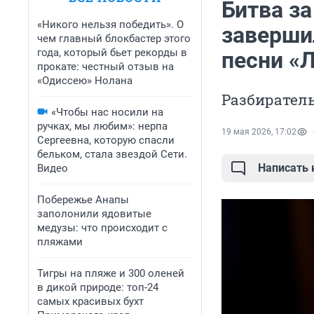
Битва з
«Никого нельзя победить». О
завершил
чем главный блокбастер этого
года, который бьет рекорды в
песни «
прокате: честный отзыв на
«Одиссею» Нолана
Разбиратель
«Чтобы нас носили на
ручках, мы любим»: нерпа
19 мая 2026, 17:02
Сергеевна, которую спасли
бельком, стала звездой Сети.
Написать
Видео
Побережье Анапы
заполонили ядовитые
медузы: что происходит с
пляжами
Тигры на пляже и 300 оленей
в дикой природе: топ-24
самых красивых бухт