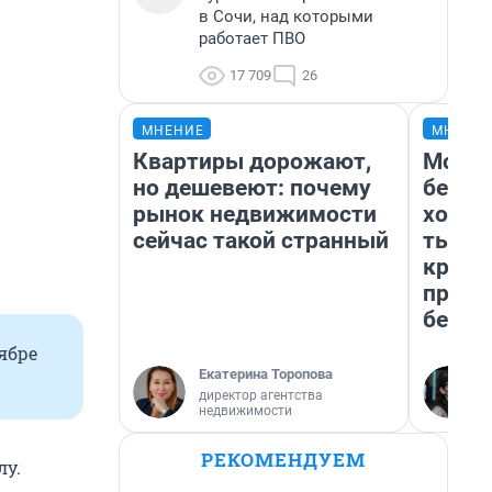
в Сочи, над которыми
работает ПВО
17 709
26
МНЕНИЕ
МНЕНИ
Квартиры дорожают,
Мой б
но дешевеют: почему
береж
рынок недвижимости
хотел
сейчас такой странный
тысяч
креди
приех
безоп
ябре
Екатерина Торопова
директор агентства
недвижимости
РЕКОМЕНДУЕМ
лу.