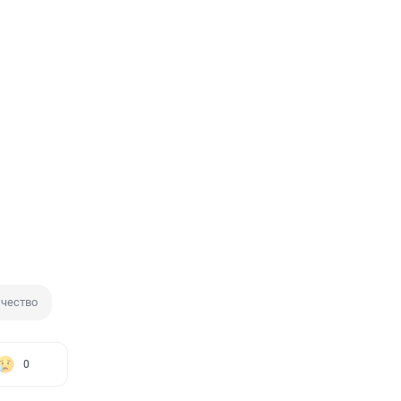
чество
0