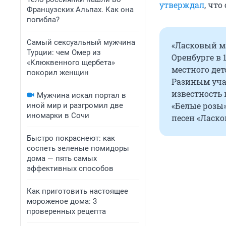
утверждал
, чт
Французских Альпах. Как она
погибла?
Самый сексуальный мужчина
«Ласковый ма
Турции: чем Омер из
Оренбурге в
«Клюквенного щербета»
местного дет
покорил женщин
Разиным уча
известность
Мужчина искал портал в
«Белые розы
иной мир и разгромил две
иномарки в Сочи
песен «Ласко
Быстро покраснеют: как
соспеть зеленые помидоры
дома — пять самых
эффективных способов
Как приготовить настоящее
мороженое дома: 3
проверенных рецепта