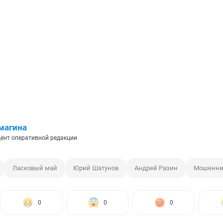
магина
ент оперативной редакции
Ласковый май
Юрий Шатунов
Андрей Разин
Мошенни
0
0
0