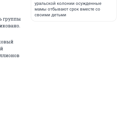
уральской колонии осужденные
мамы отбывают срок вместе со
своими детьми
ль группы
риковано.
ковый
ей
иллионов