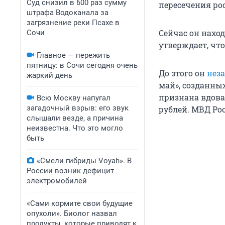
Суд снизил в 600 раз сумму
пересечения ро
штрафа Водоканала за
загрязнение реки Псахе в
Сейчас он нахо
Сочи
утверждает, что
Главное — пережить
пятницу: в Сочи сегодня очень
До этого он
неза
жаркий день
май», созданны
признана вдова
Всю Москву напугал
загадочный взрыв: его звук
рублей. МВД Ро
слышали везде, а причина
неизвестна. Что это могло
быть
«Смели гибриды Voyah». В
России возник дефицит
электромобилей
«Сами кормите свои будущие
опухоли». Биолог назвал
продукты, которые приводят к