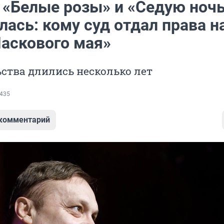
а «Белые розы» и «Седую ноч
ась: кому суд отдал права н
Ласкового мая»
ства длились несколько лет
435
 комментарий