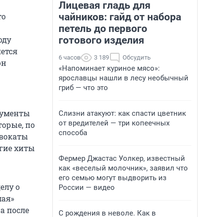
Лицевая гладь для
чайников: гайд от набора
то
петель до первого
готового изделия
оду
яется
6 часов
3 189
Обсудить
он
«Напоминает куриное мясо»:
ярославцы нашли в лесу необычный
гриб — что это
ргументы
Слизни атакуют: как спасти цветник
от вредителей — три копеечных
орые, по
способа
двокаты
угие хиты
Фермер Джастас Уолкер, известный
как «веселый молочник», заявил что
его семью могут выдворить из
елу о
России — видео
мая»
а после
С рождения в неволе. Как в