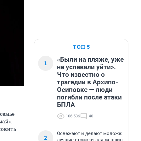
ТОП 5
«Были на пляже, уже
1
не успевали уйти».
Что известно о
трагедии в Архипо-
Осиповке — люди
погибли после атаки
БПЛА
семье
106 536
40
май».
новить
Освежают и делают моложе:
2
лучшие стрижки для женщин