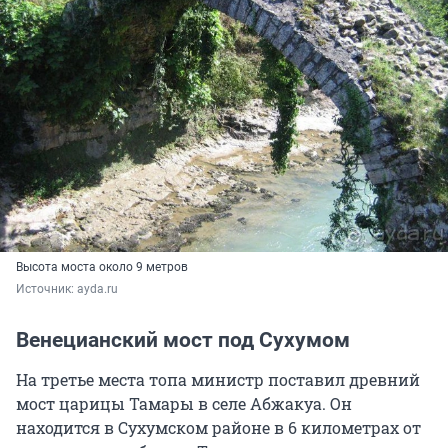
Высота моста около 9 метров
Источник: 
ayda.ru
Венецианский мост под Сухумом
На третье места топа министр поставил древний
мост царицы Тамары в селе Абжакуа. Он
находится в Сухумском районе в 6 километрах от