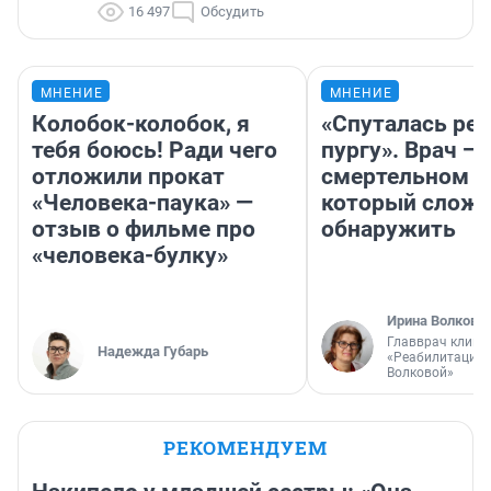
16 497
Обсудить
МНЕНИЕ
МНЕНИЕ
Колобок-колобок, я
«Спуталась реч
тебя боюсь! Ради чего
пургу». Врач — 
отложили прокат
смертельном д
«Человека-паука» —
который слож
отзыв о фильме про
обнаружить
«человека-булку»
Ирина Волкова
Главврач клини
Надежда Губарь
«Реабилитация 
Волковой»
РЕКОМЕНДУЕМ