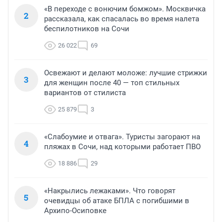
«В переходе с вонючим бомжом». Москвичка
2
рассказала, как спасалась во время налета
беспилотников на Сочи
26 022
69
Освежают и делают моложе: лучшие стрижки
3
для женщин после 40 — топ стильных
вариантов от стилиста
25 879
3
«Слабоумие и отвага». Туристы загорают на
4
пляжах в Сочи, над которыми работает ПВО
18 886
29
«Накрылись лежаками». Что говорят
5
очевидцы об атаке БПЛА с погибшими в
Архипо-Осиповке