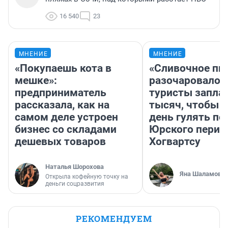
16 540
23
МНЕНИЕ
МНЕНИЕ
«Покупаешь кота в
«Сливочное пи
мешке»:
разочаровало»
предприниматель
туристы запла
рассказала, как на
тысяч, чтобы 
самом деле устроен
день гулять по
бизнес со складами
Юрского перио
дешевых товаров
Хогвартсу
Наталья Шорохова
Яна Шаламова
Открыла кофейную точку на
деньги соцразвития
РЕКОМЕНДУЕМ