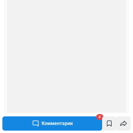
Сообщить новость
Рубрики
Реклама на сайте
Прайс-лист
О компании
Наши вакансии
Техподдержка
Все города сети
0
Комментарии