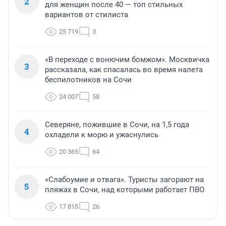
2
для женщин после 40 — топ стильных
вариантов от стилиста
25 719
3
«В переходе с вонючим бомжом». Москвичка
3
рассказала, как спасалась во время налета
беспилотников на Сочи
24 007
58
Северяне, пожившие в Сочи, на 1,5 года
4
охладели к морю и ужаснулись
20 365
64
«Слабоумие и отвага». Туристы загорают на
5
пляжах в Сочи, над которыми работает ПВО
17 815
26