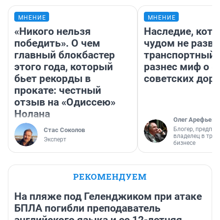
МНЕНИЕ
МНЕНИЕ
«Никого нельзя
Наследие, кото
победить». О чем
чудом не разва
главный блокбастер
транспортный 
этого года, который
разнес миф о 
бьет рекорды в
советских доро
прокате: честный
отзыв на «Одиссею»
Нолана
Олег Арефьев
Блогер, предпри
Стас Соколов
владелец в тра
Эксперт
бизнесе
РЕКОМЕНДУЕМ
На пляже под Геленджиком при атаке
БПЛА погибли преподаватель