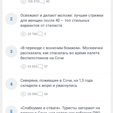
106 574
40
Освежают и делают моложе: лучшие стрижки
2
для женщин после 40 — топ стильных
вариантов от стилиста
25 706
3
«В переходе с вонючим бомжом». Москвичка
3
рассказала, как спасалась во время налета
беспилотников на Сочи
23 653
57
Северяне, пожившие в Сочи, на 1,5 года
4
охладели к морю и ужаснулись
20 356
64
«Слабоумие и отвага». Туристы загорают на
5