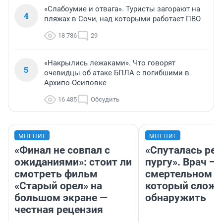
«Слабоумие и отвага». Туристы загорают на
4
пляжах в Сочи, над которыми работает ПВО
18 786
29
«Накрылись лежаками». Что говорят
5
очевидцы об атаке БПЛА с погибшими в
Архипо-Осиповке
16 485
Обсудить
МНЕНИЕ
МНЕНИЕ
«Финал не совпал с
«Спуталась реч
ожиданиями»: стоит ли
пургу». Врач — 
смотреть фильм
смертельном д
«Старый орел» на
который слож
большом экране —
обнаружить
честная рецензия