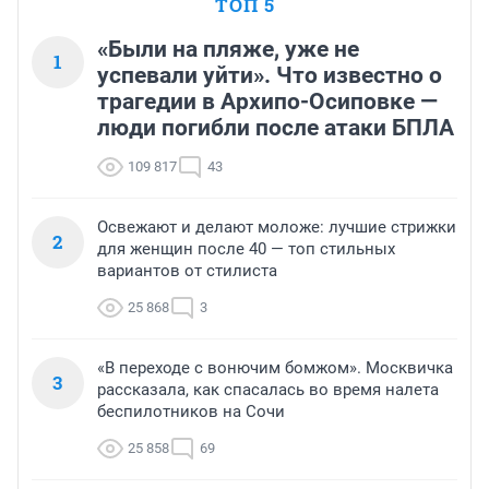
ТОП 5
«Были на пляже, уже не
1
успевали уйти». Что известно о
трагедии в Архипо-Осиповке —
люди погибли после атаки БПЛА
109 817
43
Освежают и делают моложе: лучшие стрижки
2
для женщин после 40 — топ стильных
вариантов от стилиста
25 868
3
«В переходе с вонючим бомжом». Москвичка
3
рассказала, как спасалась во время налета
беспилотников на Сочи
25 858
69