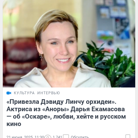
КУЛЬТУРА
ИНТЕРВЬЮ
«Привезла Дэвиду Линчу орхидеи».
Актриса из «Аноры» Дарья Екамасова
— об «Оскаре», любви, хейте и русском
кино
21 июня, 2025, 11:30
1 741
Обсудить