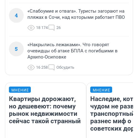
«Слабоумие и отвага». Туристы загорают на
4
пляжах в Сочи, над которыми работает ПВО
18 174
26
«Накрылись лежаками». Что говорят
5
очевидцы об атаке БПЛА с погибшими в
Архипо-Осиповке
16 258
Обсудить
МНЕНИЕ
МНЕНИЕ
Квартиры дорожают,
Наследие, кото
но дешевеют: почему
чудом не разва
рынок недвижимости
транспортный 
сейчас такой странный
разнес миф о 
советских доро