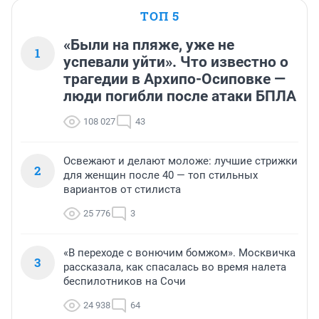
ТОП 5
«Были на пляже, уже не
1
успевали уйти». Что известно о
трагедии в Архипо-Осиповке —
люди погибли после атаки БПЛА
108 027
43
Освежают и делают моложе: лучшие стрижки
2
для женщин после 40 — топ стильных
вариантов от стилиста
25 776
3
«В переходе с вонючим бомжом». Москвичка
3
рассказала, как спасалась во время налета
беспилотников на Сочи
24 938
64