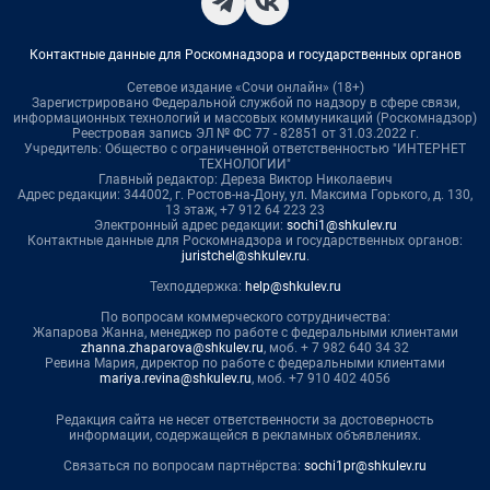
Контактные данные для Роскомнадзора и государственных органов
Сетевое издание «Сочи онлайн» (18+)
Зарегистрировано Федеральной службой по надзору в сфере связи,
информационных технологий и массовых коммуникаций (Роскомнадзор)
Реестровая запись ЭЛ № ФС 77 - 82851 от 31.03.2022 г.
Учредитель: Общество с ограниченной ответственностью "ИНТЕРНЕТ
ТЕХНОЛОГИИ"
Главный редактор: Дереза Виктор Николаевич
Адрес редакции: 344002, г. Ростов-на-Дону, ул. Максима Горького, д. 130,
13 этаж, +7 912 64 223 23
Электронный адрес редакции:
sochi1@shkulev.ru
Контактные данные для Роскомнадзора и государственных органов:
juristchel@shkulev.ru
.
Техподдержка:
help@shkulev.ru
По вопросам коммерческого сотрудничества:
Жапарова Жанна, менеджер по работе с федеральными клиентами
zhanna.zhaparova@shkulev.ru
, моб. + 7 982 640 34 32
Ревина Мария, директор по работе с федеральными клиентами
mariya.revina@shkulev.ru
, моб. +7 910 402 4056
Редакция сайта не несет ответственности за достоверность
информации, содержащейся в рекламных объявлениях.
Связаться по вопросам партнёрства:
sochi1pr@shkulev.ru