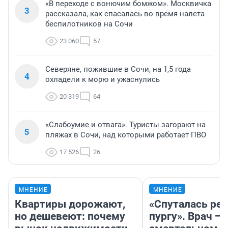
«В переходе с вонючим бомжом». Москвичка
3
рассказала, как спасалась во время налета
беспилотников на Сочи
23 060
57
Северяне, пожившие в Сочи, на 1,5 года
4
охладели к морю и ужаснулись
20 319
64
«Слабоумие и отвага». Туристы загорают на
5
пляжах в Сочи, над которыми работает ПВО
17 526
26
МНЕНИЕ
МНЕНИЕ
Квартиры дорожают,
«Спуталась реч
но дешевеют: почему
пургу». Врач — 