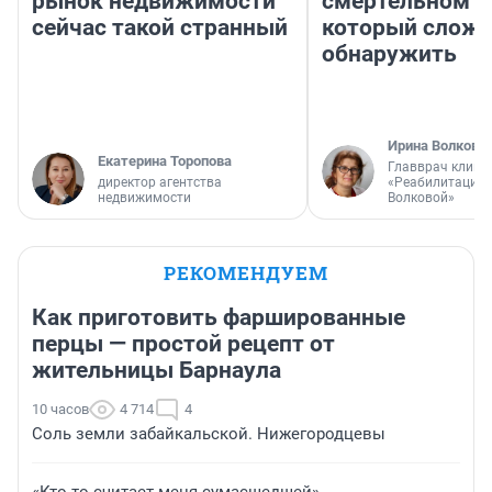
рынок недвижимости
смертельном д
сейчас такой странный
который слож
обнаружить
Ирина Волкова
Екатерина Торопова
Главврач клини
директор агентства
«Реабилитация 
недвижимости
Волковой»
РЕКОМЕНДУЕМ
Как приготовить фаршированные
перцы — простой рецепт от
жительницы Барнаула
10 часов
4 714
4
Соль земли забайкальской. Нижегородцевы