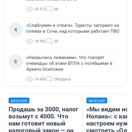
25 573
68
«Слабоумие и отвага». Туристы загорают на
4
пляжах в Сочи, над которыми работает ПВО
18 562
29
«Накрылись лежаками». Что говорят
5
очевидцы об атаке БПЛА с погибшими в
Архипо-Осиповке
16 430
Обсудить
МНЕНИЕ
МНЕНИЕ
Продашь за 3000, налог
«Мы видим нов
возьмут с 4000. Что
Нолана»: с как
нам готовит новый
настроем нужн
налоговый закон — он
смотреть «Оди