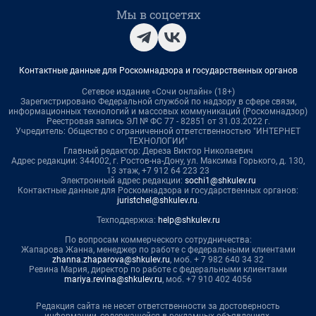
Мы в соцсетях
Контактные данные для Роскомнадзора и государственных органов
Сетевое издание «Сочи онлайн» (18+)
Зарегистрировано Федеральной службой по надзору в сфере связи,
информационных технологий и массовых коммуникаций (Роскомнадзор)
Реестровая запись ЭЛ № ФС 77 - 82851 от 31.03.2022 г.
Учредитель: Общество с ограниченной ответственностью "ИНТЕРНЕТ
ТЕХНОЛОГИИ"
Главный редактор: Дереза Виктор Николаевич
Адрес редакции: 344002, г. Ростов-на-Дону, ул. Максима Горького, д. 130,
13 этаж, +7 912 64 223 23
Электронный адрес редакции:
sochi1@shkulev.ru
Контактные данные для Роскомнадзора и государственных органов:
juristchel@shkulev.ru
.
Техподдержка:
help@shkulev.ru
По вопросам коммерческого сотрудничества:
Жапарова Жанна, менеджер по работе с федеральными клиентами
zhanna.zhaparova@shkulev.ru
, моб. + 7 982 640 34 32
Ревина Мария, директор по работе с федеральными клиентами
mariya.revina@shkulev.ru
, моб. +7 910 402 4056
Редакция сайта не несет ответственности за достоверность