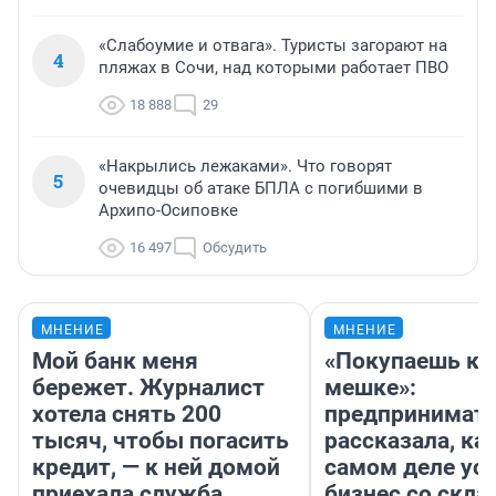
«Слабоумие и отвага». Туристы загорают на
4
пляжах в Сочи, над которыми работает ПВО
18 888
29
«Накрылись лежаками». Что говорят
5
очевидцы об атаке БПЛА с погибшими в
Архипо-Осиповке
16 497
Обсудить
МНЕНИЕ
МНЕНИЕ
Мой банк меня
«Покупаешь ко
бережет. Журналист
мешке»:
хотела снять 200
предпринимат
тысяч, чтобы погасить
рассказала, как
кредит, — к ней домой
самом деле ус
приехала служба
бизнес со скл