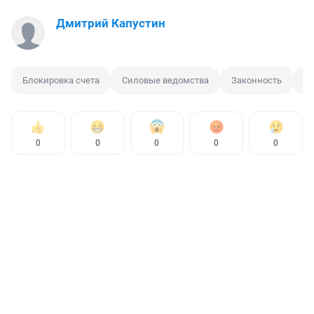
Дмитрий Капустин
Блокировка счета
Силовые ведомства
Законность
М
0
0
0
0
0