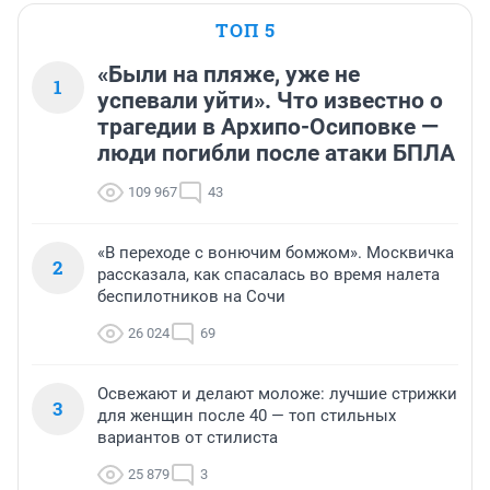
ТОП 5
«Были на пляже, уже не
1
успевали уйти». Что известно о
трагедии в Архипо-Осиповке —
люди погибли после атаки БПЛА
109 967
43
«В переходе с вонючим бомжом». Москвичка
2
рассказала, как спасалась во время налета
беспилотников на Сочи
26 024
69
Освежают и делают моложе: лучшие стрижки
3
для женщин после 40 — топ стильных
вариантов от стилиста
25 879
3