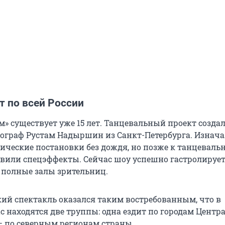
т по всей России
м» существует уже 15 лет. Танцевальный проект созда
еограф Рустам Надыршин из Санкт-Петербурга. Изнача
ические постановки без дождя, но позже к танцеваль
вили спецэффекты. Сейчас шоу успешно гастролирует
я полные залы зрительниц.
ий спектакль оказался таким востребованным, что в
с находятся две труппы: одна ездит по городам Центр
 — по северным регионам страны.