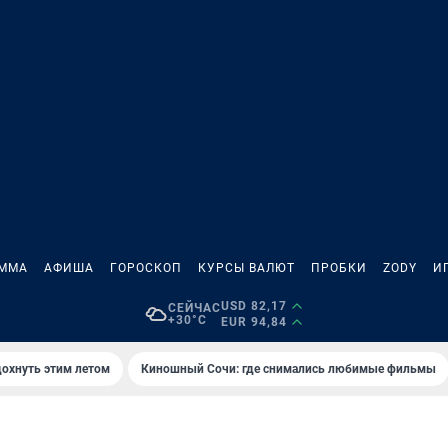
АММА
АФИША
ГОРОСКОП
КУРСЫ ВАЛЮТ
ПРОБКИ
ZODY
И
USD 82,17
СЕЙЧАС
+30°C
EUR 94,84
дохнуть этим летом
Киношный Сочи: где снимались любимые фильмы