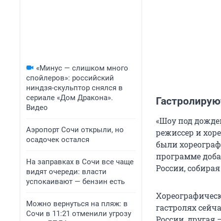
«Минус — слишком много
спойлеров»: российский
ниндзя-скульптор снялся в
сериале «Дом Дракона».
Гастролирую
Видео
«Шоу под дожде
Аэропорт Сочи открыли, но
режиссер и хор
осадочек остался
были хореограф
программе доба
На заправках в Сочи все чаще
России, собира
видят очереди: власти
успокаивают — бензин есть
Хореографическ
Можно вернуться на пляж: в
гастролях сейча
Сочи в 11:21 отменили угрозу
России, другая