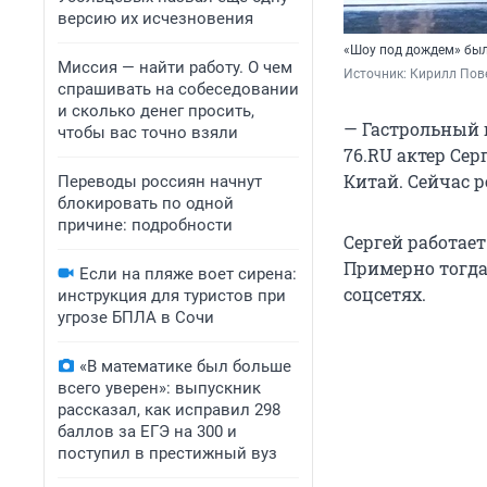
версию их исчезновения
«Шоу под дождем» был
Миссия — найти работу. О чем
Источник: 
Кирилл Пове
спрашивать на собеседовании
и сколько денег просить,
— Гастрольный г
чтобы вас точно взяли
76.RU актер Се
Китай. Сейчас 
Переводы россиян начнут
блокировать по одной
причине: подробности
Сергей работает
Примерно тогда
Если на пляже воет сирена:
соцсетях.
инструкция для туристов при
угрозе БПЛА в Сочи
«В математике был больше
всего уверен»: выпускник
рассказал, как исправил 298
баллов за ЕГЭ на 300 и
поступил в престижный вуз