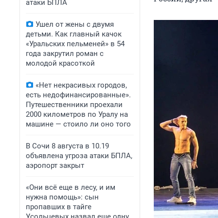
атаки БПЛА
Ушел от жены с двумя
детьми. Как главный качок
«Уральских пельменей» в 54
года закрутил роман с
молодой красоткой
«Нет некрасивых городов,
есть недофинансированные».
Путешественники проехали
2000 километров по Уралу на
машине — стоило ли оно того
В Сочи 8 августа в 10.19
объявлена угроза атаки БПЛА,
аэропорт закрыт
«Они всё еще в лесу, и им
нужна помощь»: сын
пропавших в тайге
Усольцевых назвал еще одну