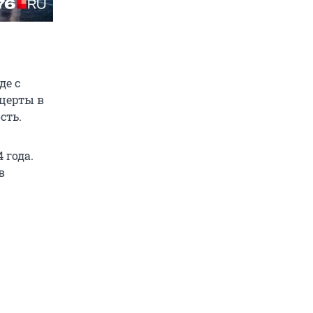
де с
нцерты в
сть.
 года.
в