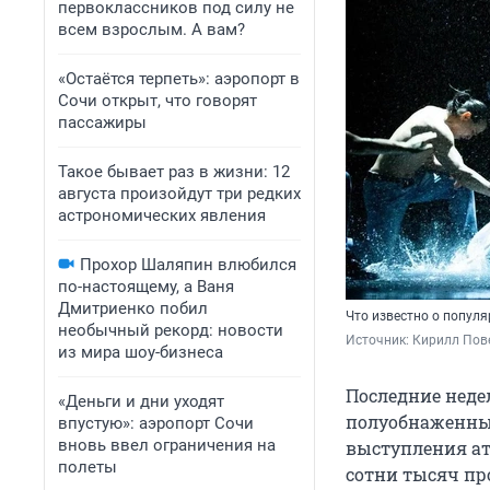
первоклассников под силу не
всем взрослым. А вам?
«Остаётся терпеть»: аэропорт в
Сочи открыт, что говорят
пассажиры
Такое бывает раз в жизни: 12
августа произойдут три редких
астрономических явления
Прохор Шаляпин влюбился
по-настоящему, а Ваня
Дмитриенко побил
Что известно о попул
необычный рекорд: новости
Источник: 
Кирилл Пове
из мира шоу-бизнеса
Последние недел
«Деньги и дни уходят
полуобнаженны
впустую»: аэропорт Сочи
вновь ввел ограничения на
выступления ат
полеты
сотни тысяч пр