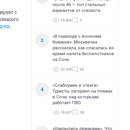
после 40 — топ стильных
вариантов от стилиста
ирует с
большого
25 804
3
дряд
.
«В переходе с вонючим
3
бомжом». Москвичка
рассказала, как спасалась во
время налета беспилотников
на Сочи
25 428
64
«Слабоумие и отвага».
4
Туристы загорают на пляжах
в Сочи, над которыми
работает ПВО
18 427
28
«Накрылись лежаками». Что