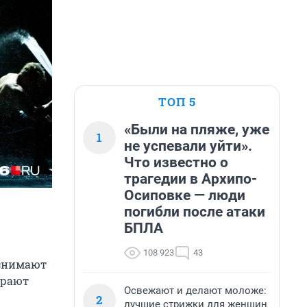
ТОП 5
«Были на пляже, уже
1
не успевали уйти».
Что известно о
трагедии в Архипо-
Осиповке — люди
погибли после атаки
БПЛА
108 923
43
 снимают
ирают
Освежают и делают моложе:
2
лучшие стрижки для женщин