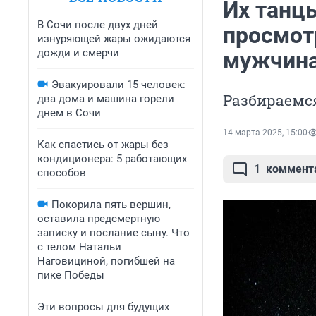
Их танц
В Сочи после двух дней
просмот
изнуряющей жары ожидаются
дожди и смерчи
мужчина
Эвакуировали 15 человек:
Разбираемся
два дома и машина горели
днем в Сочи
14 марта 2025, 15:00
Как спастись от жары без
кондиционера: 5 работающих
1
коммент
способов
Покорила пять вершин,
оставила предсмертную
записку и послание сыну. Что
с телом Натальи
Наговициной, погибшей на
пике Победы
Эти вопросы для будущих