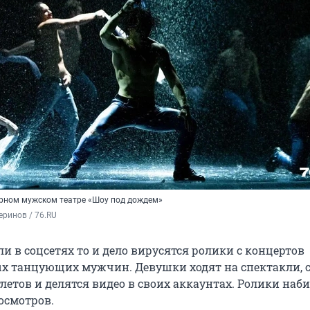
ярном мужском театре «Шоу под дождем»
ринов / 76.RU
и в соцсетях то и дело вирусятся ролики с концертов
х танцующих мужчин. Девушки ходят на спектакли,
летов и делятся видео в своих аккаунтах. Ролики наб
осмотров.