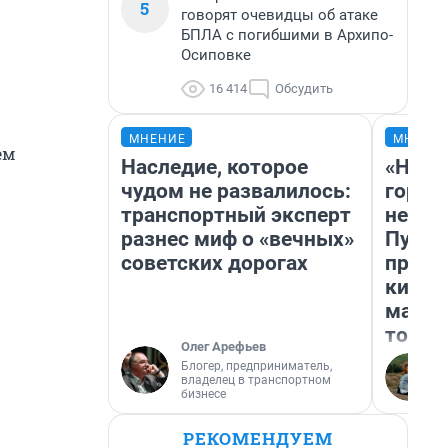
5
говорят очевидцы об атаке
БПЛА с погибшими в Архипо-
Осиповке
16 414
Обсудить
МНЕНИЕ
МНЕНИ
ем
Наследие, которое
«Нет 
чудом не развалилось:
городо
транспортный эксперт
недоф
разнес миф о «вечных»
Путеш
советских дорогах
проех
килом
машин
того
Олег Арефьев
Блогер, предприниматель,
владелец в транспортном
бизнесе
РЕКОМЕНДУЕМ