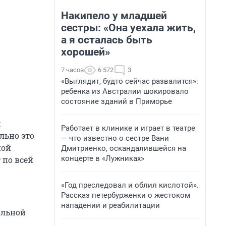
Накипело у младшей
сестры: «Она уехала жить,
а я осталась быть
хорошей»
7 часов
6 572
3
«Выглядит, будто сейчас развалится»:
ребенка из Австралии шокировало
состояние зданий в Приморье
л
Работает в клинике и играет в театре
льно это
— что известно о сестре Вани
ной
Дмитриенко, оскандалившейся на
концерте в «Лужниках»
 по всей
«Год преследовал и облил кислотой».
Рассказ петербурженки о жестоком
нападении и реабилитации
альной