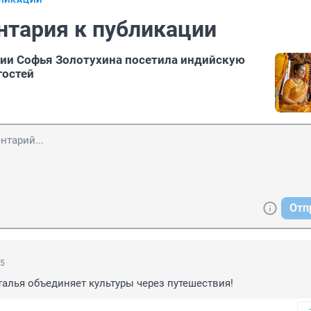
БЛИКАЦИИ
нтария к публикации
сии Софья Золотухина посетила индийскую
гостей
Отп
05
талья объединяет культуры через путешествия!