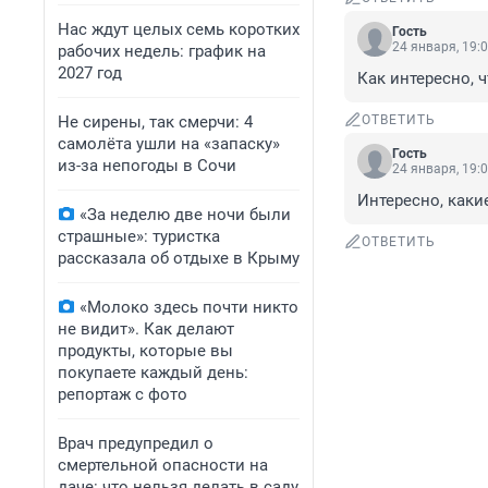
Нас ждут целых семь коротких
Гость
24 января, 19:
рабочих недель: график на
2027 год
Как интересно, 
Не сирены, так смерчи: 4
ОТВЕТИТЬ
самолёта ушли на «запаску»
Гость
из-за непогоды в Сочи
24 января, 19:
Интересно, каки
«За неделю две ночи были
страшные»: туристка
ОТВЕТИТЬ
рассказала об отдыхе в Крыму
«Молоко здесь почти никто
не видит». Как делают
продукты, которые вы
покупаете каждый день:
репортаж с фото
Врач предупредил о
смертельной опасности на
даче: что нельзя делать в саду