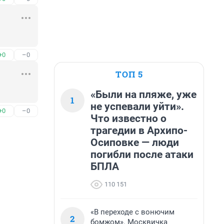
+0
–0
ТОП 5
«Были на пляже, уже
1
не успевали уйти».
+0
–0
Что известно о
трагедии в Архипо-
Осиповке — люди
погибли после атаки
БПЛА
110 151
«В переходе с вонючим
2
бомжом». Москвичка