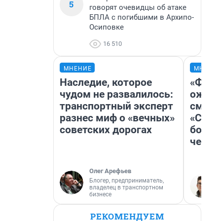
5
говорят очевидцы об атаке
БПЛА с погибшими в Архипо-
Осиповке
16 510
МНЕНИЕ
МНЕНИ
Наследие, которое
«Фина
чудом не развалилось:
ожида
транспортный эксперт
смотр
разнес миф о «вечных»
«Стар
советских дорогах
больш
честн
Олег Арефьев
Блогер, предприниматель,
владелец в транспортном
бизнесе
РЕКОМЕНДУЕМ