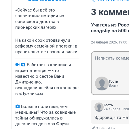
ПЕРЕЙТИ К ПУ
3 комме
«Сейчас бы всё это
запретили»: истории из
советского детства в
Учитель из Рос
пионерских лагерях
свадьбу на 500 
На какой срок отодвинули
24 января 2026, 19:00
реформу семейной ипотеки: в
правительстве назвали риски
Работает в клинике и
играет в театре — что
известно о сестре Вани
Дмитриенко,
Гость
Войти
оскандалившейся на концерте
в «Лужниках»
Гость
Больше политики, чем
24 января, 19:
медицины? Что за ковидные
Здорово, что На
тайны обнаружились в
дневниках доктора Фаучи
ОТВЕТИТЬ