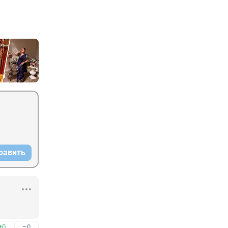
равить
+0
–0