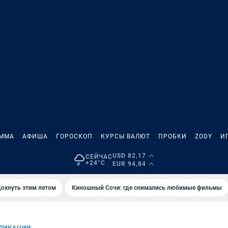
АММА
АФИША
ГОРОСКОП
КУРСЫ ВАЛЮТ
ПРОБКИ
ZODY
И
USD 82,17
СЕЙЧАС
+24°C
EUR 94,84
дохнуть этим летом
Киношный Сочи: где снимались любимые фильмы