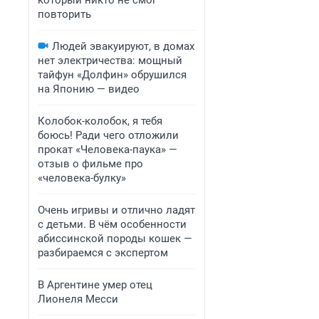
который никто не смог
повторить
Людей эвакуируют, в домах
нет электричества: мощный
тайфун «Долфин» обрушился
на Японию — видео
Колобок-колобок, я тебя
боюсь! Ради чего отложили
прокат «Человека-паука» —
отзыв о фильме про
«человека-булку»
Очень игривы и отлично ладят
с детьми. В чём особенности
абиссинской породы кошек —
разбираемся с экспертом
В Аргентине умер отец
Лионеля Месси