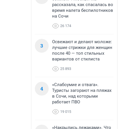
рассказала, как спасалась во
время налета беспилотников
на Сочи
26 174
Освежают и делают моложе:
3
лучшие стрижки для женщин
после 40 — топ стильных
вариантов от стилиста
25 893
«Слабоумие и отвага».
4
Туристы загорают на пляжах
в Сочи, над которыми
работает ПВО
19 015
«Накрылись лежаками». Что